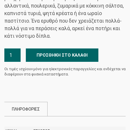
αλλαντικά, πουλερικά, ζυμαρικά με κόκκινη σάλτσα,
καπνιστά τυριά, ψητά κρέατα ή ένα ωραίο
παστίτσιο. Ένα ερυθρό που δεν χρειάζεται πολλά-
πολλά για να περάσεις καλά, αρκεί ένα ποτήρι και
κάτι νόστιμο δίπλα.
Vorinos
ΠΡΟΣΘΉΚΗ ΣΤΟ ΚΑΛΆΘΙ
Ερυθρός
Κτήμα
Οι τιμές ισχύουν μόνο για ηλεκτρονικές παραγγελίες και ενδέχεται να
Silva
διαφέρουν στα φυσικά καταστήματα.
Δασκαλάκη
ποσότητα
ΠΛΗΡΟΦΟΡΙΕΣ