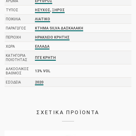
ΧΡΏΜΑ
ΕΡΥΘΡΌΣ
ΤΎΠΟΣ
ΉΣΥΧΟΣ
,
ΞΗΡΌΣ
ΠΟΙΚΙΛΊΑ
ΛΙΆΤΙΚΟ
ΠΑΡΑΓΩΓΌΣ
ΚΤΉΜΑ SILVA ΔΑΣΚΑΛΆΚΗ
ΠΕΡΙΟΧΉ
ΗΡΆΚΛΕΙΟ ΚΡΉΤΗΣ
ΧΏΡΑ
ΕΛΛΆΔΑ
ΚΑΤΗΓΟΡΊΑ
ΠΓΕ ΚΡΉΤΗ
ΠΟΙΌΤΗΤΑΣ
ΑΛΚΟΟΛΙΚΌΣ
13% VOL
ΒΑΘΜΌΣ
ΕΣΟΔΕΊΑ
2020
ΣΧΕΤΙΚΑ ΠΡΟΪΟΝΤΑ