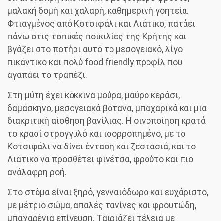
μαλακή δομή και χαλαρή, καθημερινή γοητεία.
Φτιαγμένος από Κοτσιφάλι και Λιάτικο, πατάει
πάνω στις τοπικές ποικιλίες της Κρήτης και
βγάζει στο ποτήρι αυτό το μεσογειακό, λίγο
πικάντικο και πολύ food friendly προφίλ που
αγαπάει το τραπέζι.
Στη μύτη έχει κόκκινα μούρα, μαύρο κεράσι,
δαμάσκηνο, μεσογειακά βότανα, μπαχαρικά και μια
διακριτική αίσθηση βανίλιας. Η οινοποίηση κρατά
το κρασί στρογγυλό και ισορροπημένο, με το
Κοτσιφάλι να δίνει ένταση και ζεστασιά, και το
Λιάτικο να προσθέτει φινέτσα, φρούτο και πιο
ανάλαφρη ροή.
Στο στόμα είναι ξηρό, γενναιόδωρο και ευχάριστο,
με μέτριο σώμα, απαλές τανίνες και φρουτώδη,
μπαχαρένια επίγευση. Ταιριάζει τέλεια με