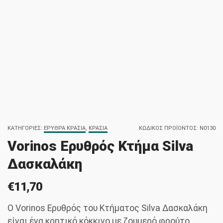
ΚΑΤΗΓΟΡΊΕΣ:
ΕΡΥΘΡΆ ΚΡΑΣΙΆ
,
ΚΡΑΣΙΆ
ΚΩΔΙΚΌΣ ΠΡΟΪΌΝΤΟΣ:
N0130
Vorinos Ερυθρός Κτήμα Silva
Δασκαλάκη
€
11,70
Ο Vorinos Ερυθρός του Κτήματος Silva Δασκαλάκη
είναι ένα κρητικό κόκκινο με ζουμερό φρούτο,