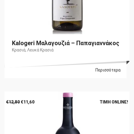
Kalogeri Μαλαγουζιά – Παπαγιαννάκος
Κρασιά
,
Λευκά Κρασιά
Περισσότερα
Original
Η
€
12,80
€
11,60
ΤΙΜΉ ONLINE!
price
τρέχουσα
was:
τιμή
€12,80.
είναι:
€11,60.