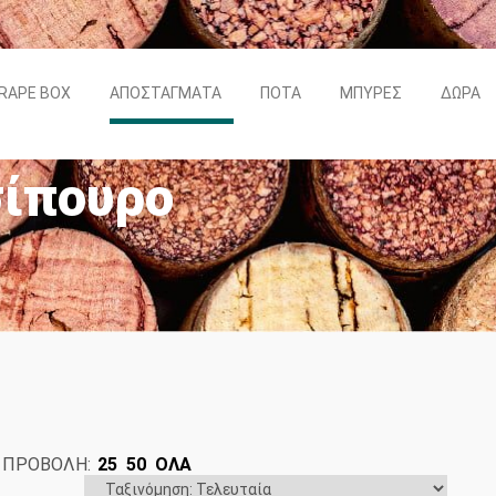
RAPE BOX
ΑΠΟΣΤΆΓΜΑΤΑ
ΠΟΤΆ
ΜΠΎΡΕΣ
ΔΏΡΑ
ίπουρο
ORTED
ΠΡΟΒΟΛΗ:
25
50
ΟΛΑ
Y