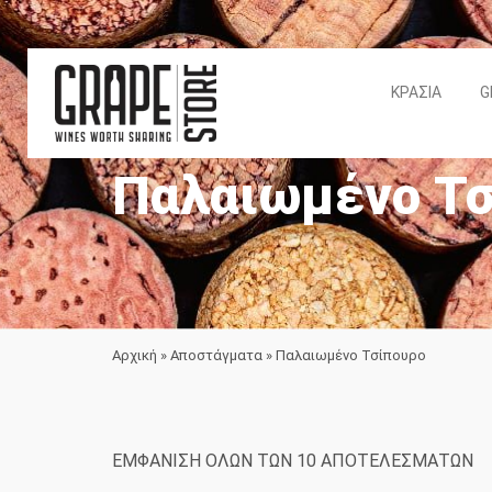
ΚΡΑΣΙΆ
G
Παλαιωμένο Τσ
Αρχική
»
Αποστάγματα
»
Παλαιωμένο Τσίπουρο
S
ΕΜΦΆΝΙΣΗ ΌΛΩΝ ΤΩΝ 10 ΑΠΟΤΕΛΕΣΜΆΤΩΝ
B