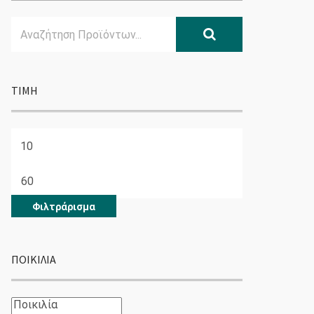
Search
Αναζήτηση
for:
ΤΙΜΉ
Ελάχιστη
τιμή
Μέγιστη
τιμή
Φιλτράρισμα
ΠΟΙΚΙΛΊΑ