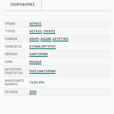
ΠΛΗΡΟΦΟΡΙΕΣ
ΧΡΏΜΑ
ΛΕΥΚΌΣ
ΤΎΠΟΣ
ΉΣΥΧΟΣ
,
ΓΛΥΚΌΣ
ΠΟΙΚΙΛΊΑ
ΑΘΉΡΙ
,
ΑΙΔΆΝΙ
,
ΑΣΎΡΤΙΚΟ
ΠΑΡΑΓΩΓΌΣ
ΚΤΉΜΑ ΑΡΓΥΡΟΎ
ΠΕΡΙΟΧΉ
ΣΑΝΤΟΡΊΝΗ
ΧΏΡΑ
ΕΛΛΆΔΑ
ΚΑΤΗΓΟΡΊΑ
ΠΟΠ ΣΑΝΤΟΡΊΝΗ
ΠΟΙΌΤΗΤΑΣ
ΑΛΚΟΟΛΙΚΌΣ
13,5% VOL
ΒΑΘΜΌΣ
ΕΣΟΔΕΊΑ
2004