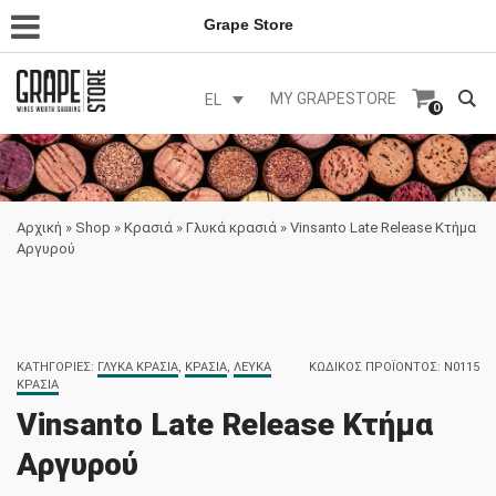
Grape Store
MY GRAPESTORE
EL
0
Αρχική
»
Shop
»
Κρασιά
»
Γλυκά κρασιά
»
Vinsanto Late Release Κτήμα
Αργυρού
ΚΑΤΗΓΟΡΊΕΣ:
ΓΛΥΚΆ ΚΡΑΣΙΆ
,
ΚΡΑΣΙΆ
,
ΛΕΥΚΆ
ΚΩΔΙΚΌΣ ΠΡΟΪΌΝΤΟΣ:
N0115
ΚΡΑΣΙΆ
Vinsanto Late Release Κτήμα
Αργυρού