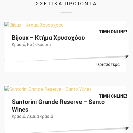
ΣΧΕΤΙΚΑ ΠΡΟΪΟΝΤΑ
Original
Η
€
8,80
€
8,20
ΤΙΜΉ ONLINE!
Bijoux – Κτήμα Χρυσοχόου
price
τρέχουσα
was:
τιμή
Κρασιά
,
Ροζέ Κρασιά
€8,80.
είναι:
€8,20.
Περισσότερα
Original
Η
€
48,40
€
43,60
ΤΙΜΉ ONLINE!
Santorini Grande Reserve – Santo
price
τρέχουσα
was:
τιμή
Wines
€48,40.
είναι:
Κρασιά
,
Λευκά Κρασιά
€43,60.