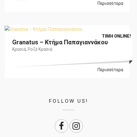
Περισσότερα
Original
Η
€
14,90
€
13,85
ΤΙΜΉ ONLINE!
Granatus – Κτήμα Παπαγιαννάκου
price
τρέχουσα
was:
τιμή
Κρασιά
,
Ροζέ Κρασιά
€14,90.
είναι:
€13,85.
Περισσότερα
FOLLOW US!