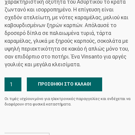
χαρακτηριστική οξύτητα του Ασύρτικου το κρατά
ζωντανό και ισορροπημένο. Η επίγευση είναι
σχεδόν ατελείωτη, με νότες καραμέλας, μελιού και
καβουρδισμένων ξηρών καρπών. Απόλαυσέ το
δροσερό δίπλα σε παλαιωμένα τυριά, τάρτα
καραμέλας, γλυκά με ξηρούς καρπούς, σοκολάτα με
υψηλή περιεκτικότητα σε κακάο ή απλώς μόνο του,
σαν επιδόρπιο στο ποτήρι. Ένα Vinsanto για αργές
γουλιές και μεγάλα κλεισίματα.
Vinsanto
ΠΡΟΣΘΉΚΗ ΣΤΟ ΚΑΛΆΘΙ
Late
Release
Οι τιμές ισχύουν μόνο για ηλεκτρονικές παραγγελίες και ενδέχεται να
Κτήμα
διαφέρουν στα φυσικά καταστήματα.
Αργυρού
ποσότητα