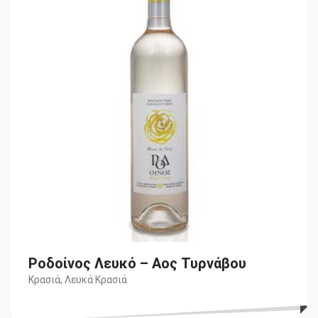
€6,80.
είναι:
€6,10.
Ροδοίνος Λευκό – Αος Τυρνάβου
Κρασιά
,
Λευκά Κρασιά