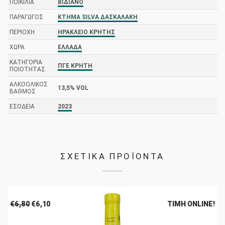
ΠΟΙΚΙΛΊΑ
ΒΙΔΙΑΝΌ
ΠΑΡΑΓΩΓΌΣ
ΚΤΉΜΑ SILVA ΔΑΣΚΑΛΆΚΗ
ΠΕΡΙΟΧΉ
ΗΡΆΚΛΕΙΟ ΚΡΉΤΗΣ
ΧΏΡΑ
ΕΛΛΆΔΑ
ΚΑΤΗΓΟΡΊΑ
ΠΓΕ ΚΡΉΤΗ
ΠΟΙΌΤΗΤΑΣ
ΑΛΚΟΟΛΙΚΌΣ
13,5% VOL
ΒΑΘΜΌΣ
ΕΣΟΔΕΊΑ
2023
ΣΧΕΤΙΚΑ ΠΡΟΪΟΝΤΑ
Original
Η
€
6,80
€
6,10
ΤΙΜΉ ONLINE!
price
τρέχουσα
was:
τιμή