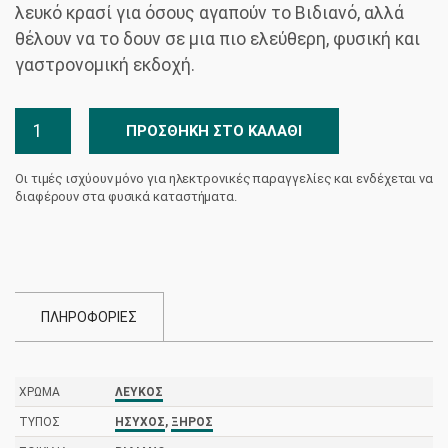
λευκό κρασί για όσους αγαπούν το Βιδιανό, αλλά
θέλουν να το δουν σε μια πιο ελεύθερη, φυσική και
γαστρονομική εκδοχή.
Grifos
ΠΡΟΣΘΉΚΗ ΣΤΟ ΚΑΛΆΘΙ
Λευκός
Κτήμα
Οι τιμές ισχύουν μόνο για ηλεκτρονικές παραγγελίες και ενδέχεται να
Silva
διαφέρουν στα φυσικά καταστήματα.
Δασκαλάκη
ποσότητα
ΠΛΗΡΟΦΟΡΙΕΣ
ΧΡΏΜΑ
ΛΕΥΚΌΣ
ΤΎΠΟΣ
ΉΣΥΧΟΣ
,
ΞΗΡΌΣ