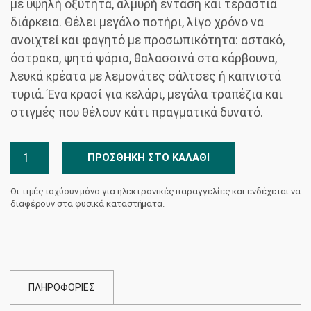
με υψηλή οξύτητα, αλμυρή ένταση και τεράστια
διάρκεια. Θέλει μεγάλο ποτήρι, λίγο χρόνο να
ανοιχτεί και φαγητό με προσωπικότητα: αστακό,
όστρακα, ψητά ψάρια, θαλασσινά στα κάρβουνα,
λευκά κρέατα με λεμονάτες σάλτσες ή καπνιστά
τυριά. Ένα κρασί για κελάρι, μεγάλα τραπέζια και
στιγμές που θέλουν κάτι πραγματικά δυνατό.
Cuvée
ΠΡΟΣΘΉΚΗ ΣΤΟ ΚΑΛΆΘΙ
Evdemon
Κτήμα
Οι τιμές ισχύουν μόνο για ηλεκτρονικές παραγγελίες και ενδέχεται να
Αργυρού
διαφέρουν στα φυσικά καταστήματα.
ποσότητα
ΠΛΗΡΟΦΟΡΙΕΣ