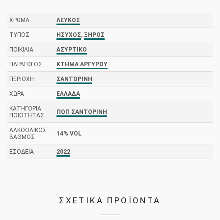
ΧΡΏΜΑ
ΛΕΥΚΌΣ
ΤΎΠΟΣ
ΉΣΥΧΟΣ
,
ΞΗΡΌΣ
ΠΟΙΚΙΛΊΑ
ΑΣΎΡΤΙΚΟ
ΠΑΡΑΓΩΓΌΣ
ΚΤΉΜΑ ΑΡΓΥΡΟΎ
ΠΕΡΙΟΧΉ
ΣΑΝΤΟΡΊΝΗ
ΧΏΡΑ
ΕΛΛΆΔΑ
ΚΑΤΗΓΟΡΊΑ
ΠΟΠ ΣΑΝΤΟΡΊΝΗ
ΠΟΙΌΤΗΤΑΣ
ΑΛΚΟΟΛΙΚΌΣ
14% VOL
ΒΑΘΜΌΣ
ΕΣΟΔΕΊΑ
2022
ΣΧΕΤΙΚΑ ΠΡΟΪΟΝΤΑ