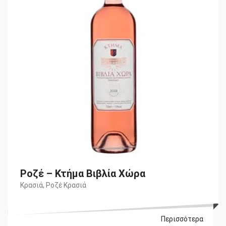
€15,25.
Ροζέ – Κτήμα Βιβλία Χώρα
Κρασιά
,
Ροζέ Κρασιά
Περισσότερα