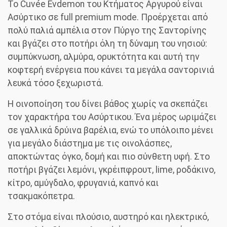
Το Cuvée Evdemon του Κτήματος Αργυρού είναι
Ασύρτικο σε full premium mode. Προέρχεται από
πολύ παλιά αμπέλια στον Πύργο της Σαντορίνης
και βγάζει στο ποτήρι όλη τη δύναμη του νησιού:
συμπύκνωση, αλμύρα, ορυκτότητα και αυτή την
κοφτερή ενέργεια που κάνει τα μεγάλα σαντορινιά
λευκά τόσο ξεχωριστά.
Η οινοποίηση του δίνει βάθος χωρίς να σκεπάζει
τον χαρακτήρα του Ασύρτικου. Ένα μέρος ωριμάζει
σε γαλλικά δρύινα βαρέλια, ενώ το υπόλοιπο μένει
για μεγάλο διάστημα με τις οινολάσπες,
αποκτώντας όγκο, δομή και πιο σύνθετη υφή. Στο
ποτήρι βγάζει λεμόνι, γκρέιπφρουτ, lime, ροδάκινο,
κίτρο, αμύγδαλο, φρυγανιά, καπνό και
τσακμακόπετρα.
Στο στόμα είναι πλούσιο, αυστηρό και ηλεκτρικό,