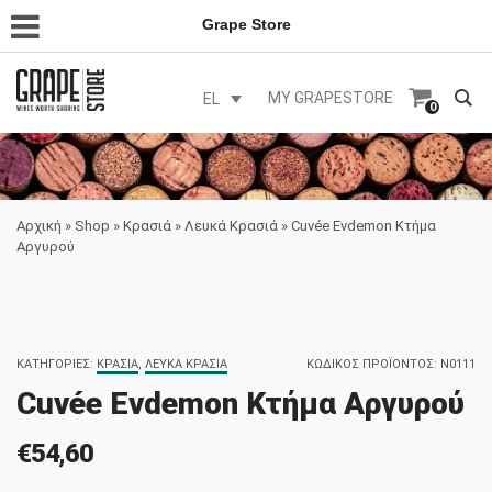
Grape Store
MY GRAPESTORE
EL
0
Αρχική
»
Shop
»
Κρασιά
»
Λευκά Κρασιά
»
Cuvée Evdemon Κτήμα
Αργυρού
ΚΑΤΗΓΟΡΊΕΣ:
ΚΡΑΣΙΆ
,
ΛΕΥΚΆ ΚΡΑΣΙΆ
ΚΩΔΙΚΌΣ ΠΡΟΪΌΝΤΟΣ:
N0111
Cuvée Evdemon Κτήμα Αργυρού
€
54,60