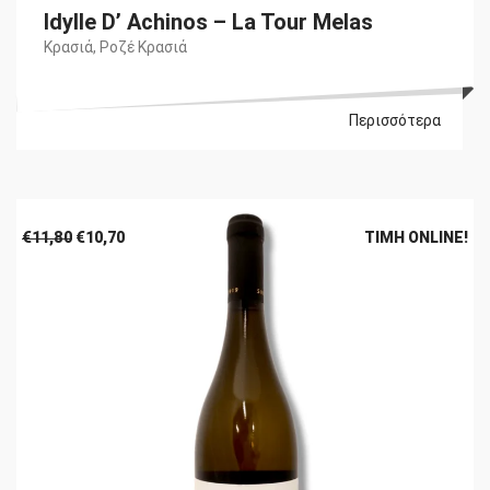
Idylle D’ Achinos – La Tour Melas
Κρασιά
,
Ροζέ Κρασιά
Περισσότερα
Original
Η
€
11,80
€
10,70
ΤΙΜΉ ONLINE!
price
τρέχουσα
was:
τιμή
€11,80.
είναι:
€10,70.