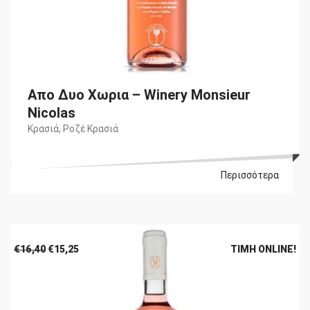
Απο Δυο Χωρια – Winery Monsieur
Nicolas
Κρασιά
,
Ροζέ Κρασιά
Περισσότερα
Original
Η
€
16,40
€
15,25
ΤΙΜΉ ONLINE!
price
τρέχουσα
was:
τιμή
€16,40.
είναι:
€15,25.