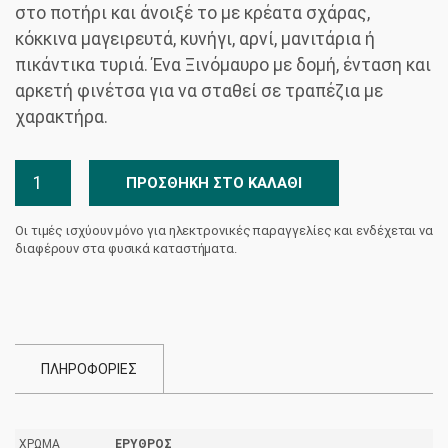
στο ποτήρι και άνοιξέ το με κρέατα σχάρας,
κόκκινα μαγειρευτά, κυνήγι, αρνί, μανιτάρια ή
πικάντικα τυριά. Ένα Ξινόμαυρο με δομή, ένταση και
αρκετή φινέτσα για να σταθεί σε τραπέζια με
χαρακτήρα.
Cavalieri
ΠΡΟΣΘΉΚΗ ΣΤΟ ΚΑΛΆΘΙ
Ξινόμαυρο
Nico
Οι τιμές ισχύουν μόνο για ηλεκτρονικές παραγγελίες και ενδέχεται να
Lazaridi
διαφέρουν στα φυσικά καταστήματα.
ποσότητα
ΠΛΗΡΟΦΟΡΙΕΣ
ΧΡΏΜΑ
ΕΡΥΘΡΌΣ