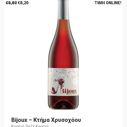
Original
Η
€
8,80
€
8,20
ΤΙΜΉ ONLINE!
price
τρέχουσα
was:
τιμή
€8,80.
είναι:
€8,20.
Bijoux – Κτήμα Χρυσοχόου
Κρασιά
,
Ροζέ Κρασιά