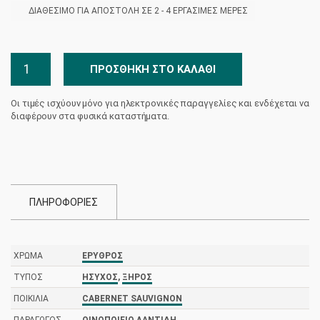
ΔΙΑΘΈΣΙΜΟ ΓΙΑ ΑΠΟΣΤΟΛΉ ΣΕ 2 - 4 ΕΡΓΆΣΙΜΕΣ ΜΈΡΕΣ
Χρυσάμπελο
ΠΡΟΣΘΉΚΗ ΣΤΟ ΚΑΛΆΘΙ
Magnum
1,5L
Οι τιμές ισχύουν μόνο για ηλεκτρονικές παραγγελίες και ενδέχεται να
-
διαφέρουν στα φυσικά καταστήματα.
Οινοποιείο
Λαντίδη
ποσότητα
ΠΛΗΡΟΦΟΡΙΕΣ
ΧΡΏΜΑ
ΕΡΥΘΡΌΣ
ΤΎΠΟΣ
ΉΣΥΧΟΣ
,
ΞΗΡΌΣ
ΠΟΙΚΙΛΊΑ
CABERNET SAUVIGNON