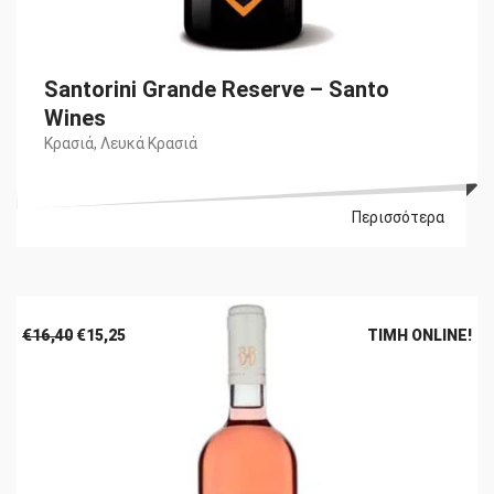
Santorini Grande Reserve – Santo
Wines
Κρασιά
,
Λευκά Κρασιά
Περισσότερα
Original
Η
€
16,40
€
15,25
ΤΙΜΉ ONLINE!
price
τρέχουσα
was:
τιμή
€16,40.
είναι:
€15,25.