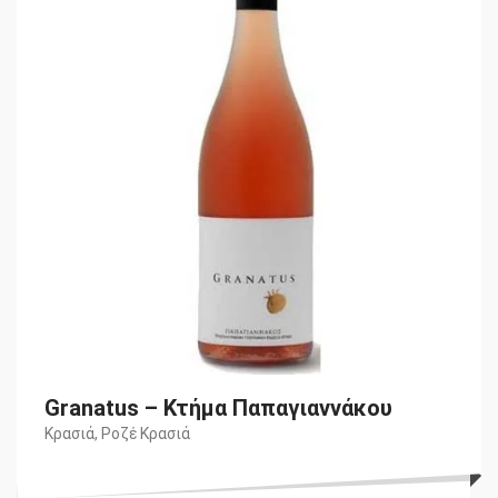
€14,90.
είναι:
€13,85.
Granatus – Κτήμα Παπαγιαννάκου
Κρασιά
,
Ροζέ Κρασιά