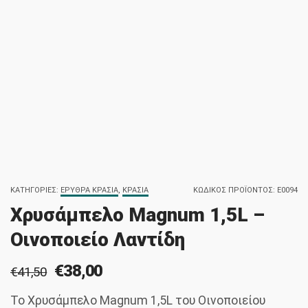
ΚΑΤΗΓΟΡΊΕΣ:
ΕΡΥΘΡΆ ΚΡΑΣΙΆ
,
ΚΡΑΣΙΆ
ΚΩΔΙΚΌΣ ΠΡΟΪΌΝΤΟΣ:
E0094
Χρυσάμπελο Magnum 1,5L –
Οινοποιείο Λαντίδη
€
38,00
€
41,50
Original
Η
price
τρέχουσα
Το Χρυσάμπελο Magnum 1,5L του Οινοποιείου
was:
τιμή