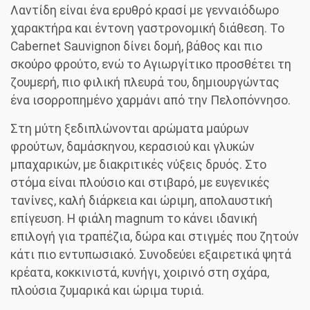
Λαντίδη είναι ένα ερυθρό κρασί με γενναιόδωρο
€41,50.
είναι:
χαρακτήρα και έντονη γαστρονομική διάθεση. Το
€38,00.
Cabernet Sauvignon δίνει δομή, βάθος και πιο
σκούρο φρούτο, ενώ το Αγιωργίτικο προσθέτει τη
ζουμερή, πιο φιλική πλευρά του, δημιουργώντας
ένα ισορροπημένο χαρμάνι από την Πελοπόννησο.
Στη μύτη ξεδιπλώνονται αρώματα μαύρων
φρούτων, δαμάσκηνου, κερασιού και γλυκών
μπαχαρικών, με διακριτικές νύξεις δρυός. Στο
στόμα είναι πλούσιο και στιβαρό, με ευγενικές
τανίνες, καλή διάρκεια και ώριμη, απολαυστική
επίγευση. Η φιάλη magnum το κάνει ιδανική
επιλογή για τραπέζια, δώρα και στιγμές που ζητούν
κάτι πιο εντυπωσιακό. Συνοδεύει εξαιρετικά ψητά
κρέατα, κοκκινιστά, κυνήγι, χοιρινό στη σχάρα,
πλούσια ζυμαρικά και ώριμα τυριά.