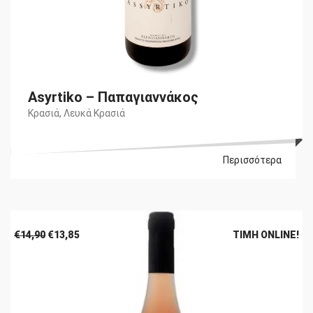
Asyrtiko – Παπαγιαννάκος
Κρασιά
,
Λευκά Κρασιά
Περισσότερα
Original
Η
€
14,90
€
13,85
ΤΙΜΉ ONLINE!
price
τρέχουσα
was:
τιμή
€14,90.
είναι:
€13,85.