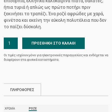
επιδόρπια, ελληνικά καλοκαιρινά πιάτα, σαλάτες,
ήπια τυριά ή απλώς ως πρώτο ποτήρι πριν
ξεκινήσει το τραπέζι. Ένα ροζέ αφρώδες με χαρά,
φινέτσα και εκείνη την εύκολη πολυτέλεια που δεν
το παίζει δύσκολη.
Solitaire
ΠΡΟΣΘΉΚΗ ΣΤΟ ΚΑΛΆΘΙ
Rosé
Brut
Οι τιμές ισχύουν μόνο για ηλεκτρονικές παραγγελίες και ενδέχεται να
Nico
διαφέρουν στα φυσικά καταστήματα.
Lazaridi
ποσότητα
ΠΛΗΡΟΦΟΡΙΕΣ
ΧΡΏΜΑ
ΡΟΖΈ