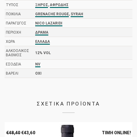
ΤΎΠΟΣ
ΞΗΡΌΣ
,
ΑΦΡΏΔΗΣ
ΠΟΙΚΙΛΊΑ
GRENACHE ROUGE
,
SYRAH
ΠΑΡΑΓΩΓΌΣ
NICO LAZARIDI
ΠΕΡΙΟΧΉ
ΔΡΆΜΑ
ΧΏΡΑ
ΕΛΛΆΔΑ
ΑΛΚΟΟΛΙΚΌΣ
12% VOL
ΒΑΘΜΌΣ
ΕΣΟΔΕΊΑ
NV
ΒΑΡΈΛΙ
ΌΧΙ
ΣΧΕΤΙΚΑ ΠΡΟΪΟΝΤΑ
Original
Η
€
48,40
€
43,60
ΤΙΜΉ ONLINE!