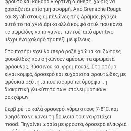
φρούτο και καθαρά γιορτινή διάθεση, χωρίς να
χρειάζεται επίσημη αφορμή. Από Grenache Rouge
και Syrah στους αμπελώνες της Δράμας, βγάζει
αυτό το παιχνιδιάρικο αλλά κομψό στυλ που κάνει
το αφρώδες να πηγαίνει παντού: από aperitivo
μέχρι ένα χαλαρό τραπέζι με φίλους.
Στο ποτήρι έχει λαμπερό ροζέ χρώμα και ζωηρές
φυσαλίδες που σηκώνουν αμέσως τα αρώματα
φράουλας, βύσσινου και φραμπουάζ. Στο στόμα
είναι κομψό, δροσερό και ευχάριστα φρουτώδες, με
φρέσκια οξύτητα που ισορροπεί όμορφα τη
διακριτική γλυκύτητα των υπολειμματικών
σακχάρων.
Σέρβιρέ το καλά δροσερό, γύρω στους 7-8°C, και
άφησέ το να κάνει τη δουλειά του: να φτιάξει
mood. Πηγαίνει ωραία με φρούτα, δροσερά ελαφριά