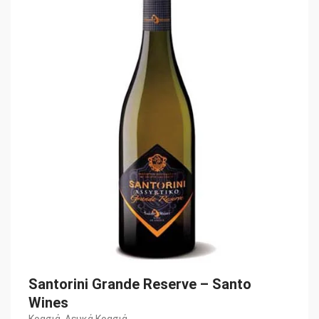
price
τρέχουσα
was:
τιμή
€48,40.
είναι:
€43,60.
Santorini Grande Reserve – Santo
Wines