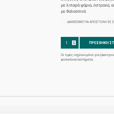
με λιπαρά ψάρια, όστρακα, 
με θαλασσινά.
ΔΙΑΘΈΣΙΜΟ ΓΙΑ ΑΠΟΣΤΟΛΉ ΣΕ 2 
Πυρίτης
ΠΡΟΣΘΉΚΗ ΣΤ
Mega
Cuvée
Οι τιμές ισχύουν μόνο για ηλεκτρο
Double
φυσικά καταστήματα.
Magnum
Οινοποιείο
Αρτέμης
Καραμολέγκος
ποσότητα