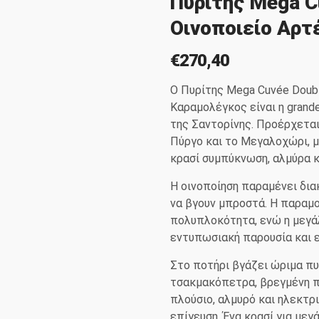
Πυρίτης Mega 
Οινοποιείο Αρ
€
270,40
Ο Πυρίτης Mega Cuvée Doub
Καραμολέγκος είναι η grand
της Σαντορίνης. Προέρχετα
Πύργο και το Μεγαλοχώρι, μ
κρασί συμπύκνωση, αλμύρα κ
Η οινοποίηση παραμένει δια
να βγουν μπροστά. Η παραμον
πολυπλοκότητα, ενώ η μεγάλ
εντυπωσιακή παρουσία και ε
Στο ποτήρι βγάζει ώριμα πυ
τσακμακόπετρα, βρεγμένη πέ
πλούσιο, αλμυρό και ηλεκτρι
επίγευση. Ένα κρασί για μεγ