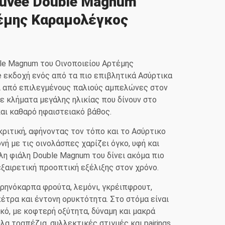
Cuvée Double Magnum
τέμης Καραμολέγκος
le Magnum του Οινοποιείου Αρτέμης
e εκδοχή ενός από τα πιο επιβλητικά Ασύρτικα
ι από επιλεγμένους παλιούς αμπελώνες στον
ε κλήματα μεγάλης ηλικίας που δίνουν στο
αι καθαρό ηφαιστειακό βάθος.
κριτική, αφήνοντας τον τόπο και το Ασύρτικο
ή με τις οινολάσπες χαρίζει όγκο, υφή και
η φιάλη Double Magnum του δίνει ακόμα πιο
ξαιρετική προοπτική εξέλιξης στον χρόνο.
ρηνόκαρπα φρούτα, λεμόνι, γκρέιπφρουτ,
τρα και έντονη ορυκτότητα. Στο στόμα είναι
κό, με κοφτερή οξύτητα, δύναμη και μακρά
άλα τραπέζια, συλλεκτικές στιγμές και pairings