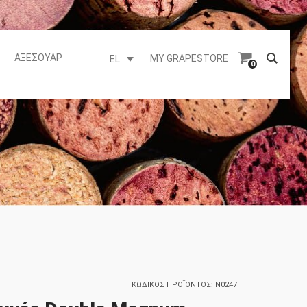
ΑΞΕΣΟΥΆΡ
MY GRAPESTORE
EL
0
ΚΩΔΙΚΌΣ ΠΡΟΪΌΝΤΟΣ:
N0247