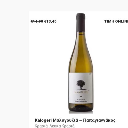
Original
Η
€
14,90
€
13,40
ΤΙΜΉ ONLIN
price
τρέχουσα
was:
τιμή
€14,90.
είναι:
€13,40.
Kalogeri Μαλαγουζιά – Παπαγιαννάκος
Κρασιά
,
Λευκά Κρασιά