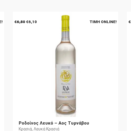
Original
Η
E!
€
6,80
€
6,10
ΤΙΜΉ ONLINE!
€
price
τρέχουσα
was:
τιμή
€6,80.
είναι:
€6,10.
Ροδοίνος Λευκό – Αος Τυρνάβου
Κρασιά
,
Λευκά Κρασιά