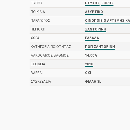
ΤΎΠΟΣ
ΉΣΥΧΟΣ
,
ΞΗΡΌΣ
ΠΟΙΚΙΛΊΑ
ΑΣΎΡΤΙΚΟ
ΠΑΡΑΓΩΓΌΣ
ΟΙΝΟΠΟΙΕΊΟ ΑΡΤΈΜΗΣ Κ
ΠΕΡΙΟΧΉ
ΣΑΝΤΟΡΊΝΗ
ΧΏΡΑ
ΕΛΛΆΔΑ
ΚΑΤΗΓΟΡΊΑ ΠΟΙΌΤΗΤΑΣ
ΠΟΠ ΣΑΝΤΟΡΊΝΗ
ΑΛΚΟΟΛΙΚΌΣ ΒΑΘΜΌΣ
14.00%
ΕΣΟΔΕΊΑ
2020
ΒΑΡΈΛΙ
ΌΧΙ
ΣΥΣΚΕΥΑΣΊΑ
ΦΙΆΛΗ 3L