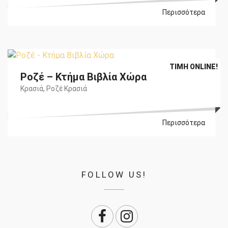
Περισσότερα
Original
Η
€
16,40
€
15,25
ΤΙΜΉ ONLINE!
Ροζέ – Κτήμα Βιβλία Χώρα
price
τρέχουσα
was:
τιμή
Κρασιά
,
Ροζέ Κρασιά
€16,40.
είναι:
€15,25.
Περισσότερα
FOLLOW US!