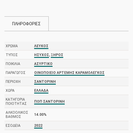
ΠΛΗΡΟΦΟΡΙΕΣ
ΧΡΏΜΑ
ΛΕΥΚΌΣ
ΤΎΠΟΣ
ΉΣΥΧΟΣ
,
ΞΗΡΌΣ
ΠΟΙΚΙΛΊΑ
ΑΣΎΡΤΙΚΟ
ΠΑΡΑΓΩΓΌΣ
ΟΙΝΟΠΟΙΕΊΟ ΑΡΤΈΜΗΣ ΚΑΡΑΜΟΛΈΓΚΟΣ
ΠΕΡΙΟΧΉ
ΣΑΝΤΟΡΊΝΗ
ΧΏΡΑ
ΕΛΛΆΔΑ
ΚΑΤΗΓΟΡΊΑ
ΠΟΠ ΣΑΝΤΟΡΊΝΗ
ΠΟΙΌΤΗΤΑΣ
ΑΛΚΟΟΛΙΚΌΣ
14.00%
ΒΑΘΜΌΣ
ΕΣΟΔΕΊΑ
2022