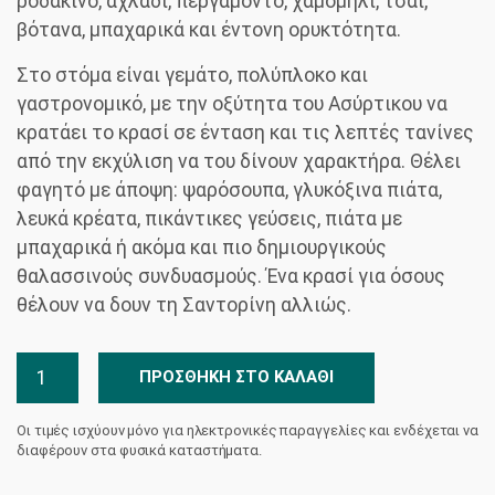
ροδάκινο, αχλάδι, περγαμόντο, χαμομήλι, τσάι,
βότανα, μπαχαρικά και έντονη ορυκτότητα.
Στο στόμα είναι γεμάτο, πολύπλοκο και
γαστρονομικό, με την οξύτητα του Ασύρτικου να
κρατάει το κρασί σε ένταση και τις λεπτές τανίνες
από την εκχύλιση να του δίνουν χαρακτήρα. Θέλει
φαγητό με άποψη: ψαρόσουπα, γλυκόξινα πιάτα,
λευκά κρέατα, πικάντικες γεύσεις, πιάτα με
μπαχαρικά ή ακόμα και πιο δημιουργικούς
θαλασσινούς συνδυασμούς. Ένα κρασί για όσους
θέλουν να δουν τη Σαντορίνη αλλιώς.
Μυστήριο
ΠΡΟΣΘΉΚΗ ΣΤΟ ΚΑΛΆΘΙ
Οινοποιείο
Αρτέμης
Οι τιμές ισχύουν μόνο για ηλεκτρονικές παραγγελίες και ενδέχεται να
Καραμολέγκος
διαφέρουν στα φυσικά καταστήματα.
ποσότητα