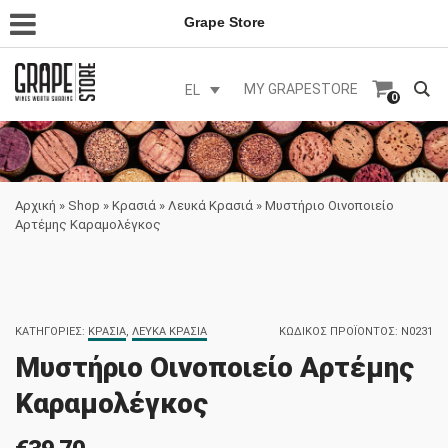
Grape Store
MY GRAPESTORE
EL
0
Αρχική
»
Shop
»
Κρασιά
»
Λευκά Κρασιά
»
Μυστήριο Οινοποιείο
Αρτέμης Καραμολέγκος
ΚΑΤΗΓΟΡΊΕΣ:
ΚΡΑΣΙΆ
,
ΛΕΥΚΆ ΚΡΑΣΙΆ
ΚΩΔΙΚΌΣ ΠΡΟΪΌΝΤΟΣ:
N0231
Μυστήριο Οινοποιείο Αρτέμης
Καραμολέγκος