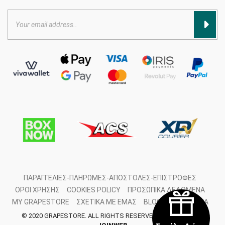
ΠΑΡΑΓΓΕΛΊΕΣ-ΠΛΗΡΩΜΈΣ-ΑΠΟΣΤΟΛΈΣ-ΕΠΙΣΤΡΟΦΈΣ
ΌΡΟΙ ΧΡΉΣΗΣ
COOKIES POLICY
ΠΡΟΣΩΠΙΚΆ ΔΕΔΟΜΈΝΑ
MY GRAPESTORE
ΣΧΕΤΙΚΆ ΜΕ ΕΜΆΣ
BLOG
ΕΠΙΚΟΙΝΩΝΊΑ
© 2020 GRAPESTORE. ALL RIGHTS RESERVED. DEVELOPED BY