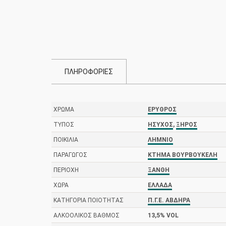
ΠΛΗΡΟΦΟΡΙΕΣ
ΧΡΏΜΑ
ΕΡΥΘΡΌΣ
ΤΎΠΟΣ
ΉΣΥΧΟΣ
,
ΞΗΡΌΣ
ΠΟΙΚΙΛΊΑ
ΛΗΜΝΙΌ
ΠΑΡΑΓΩΓΌΣ
ΚΤΉΜΑ ΒΟΥΡΒΟΥΚΈΛΗ
ΠΕΡΙΟΧΉ
ΞΆΝΘΗ
ΧΏΡΑ
ΕΛΛΆΔΑ
ΚΑΤΗΓΟΡΊΑ ΠΟΙΌΤΗΤΑΣ
Π.Γ.Ε. ΆΒΔΗΡΑ
ΑΛΚΟΟΛΙΚΌΣ ΒΑΘΜΌΣ
13,5% VOL