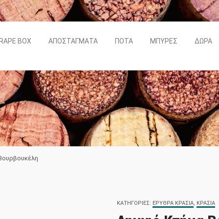
RAPE BOX
ΑΠΟΣΤΆΓΜΑΤΑ
ΠΟΤΆ
ΜΠΎΡΕΣ
ΔΏΡΑ
 Βουρβουκέλη
ΚΑΤΗΓΟΡΊΕΣ:
ΕΡΥΘΡΆ ΚΡΑΣΙΆ
,
ΚΡΑΣΙΆ