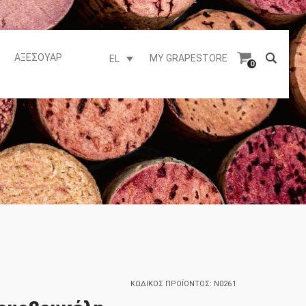
ΑΞΕΣΟΥΆΡ
MY GRAPESTORE
EL
0
ΚΩΔΙΚΌΣ ΠΡΟΪΌΝΤΟΣ:
N0261