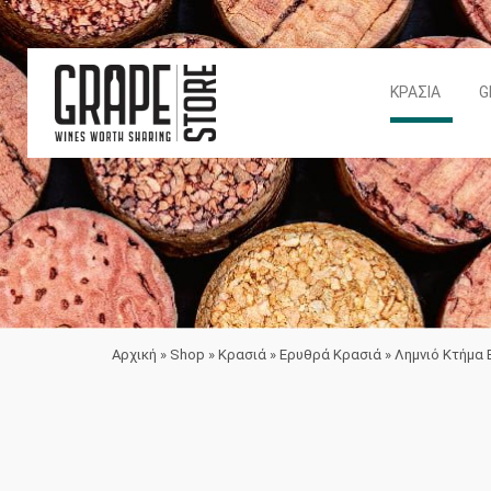
ΚΡΑΣΙΆ
G
Αρχική
»
Shop
»
Κρασιά
»
Ερυθρά Κρασιά
»
Λημνιό Κτήμα