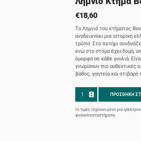
Λημνιό Κτήμα 
€
18,60
Το Λημνιό του κτήματος Βου
αναδεικνύει μια ιστορική ελ
τρόπο. Στο ποτήρι συνδυάζε
ενώ στο στόμα έχει δομή, ι
όμορφα σε κάθε γουλιά. Είνα
γνωρίσουν πιο αυθεντικές ε
βάθος, γοητεία και στιβαρή 
Λημνιό
ΠΡΟΣΘΉΚΗ ΣΤ
Κτήμα
Βουρβουκέλη
Οι τιμές ισχύουν μόνο για ηλεκτρο
ποσότητα
φυσικά καταστήματα.