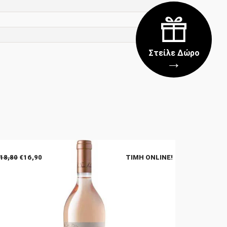
Στείλε Δώρο
→
Original
Η
18,80
€
16,90
ΤΙΜΉ ONLINE!
price
τρέχουσα
was:
τιμή
€18,80.
είναι:
€16,90.