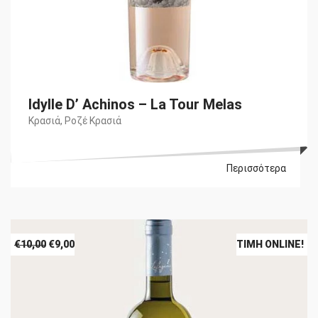
Idylle D’ Achinos – La Tour Melas
Κρασιά
,
Ροζέ Κρασιά
Περισσότερα
Original
Η
€
10,00
€
9,00
ΤΙΜΉ ONLINE!
price
τρέχουσα
was:
τιμή
€10,00.
είναι:
€9,00.