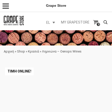
Grape Store
MY GRAPESTORE
EL
0
Αρχική
»
Shop
»
Κρασιά
»
Λημνιώνα – Oenops Wines
ΤΙΜΉ ONLINE!