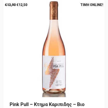
Original
Η
€
13,90
€
12,50
ΤΙΜΉ ONLINE!
price
τρέχουσα
was:
τιμή
€13,90.
είναι:
€12,50.
Pink Pull – Κτημα Καριπιδης – Βιο