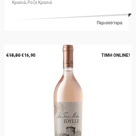
Κρασιά
,
Ροζέ Κρασιά
Περισσότερα
Original
Η
€
18,80
€
16,90
ΤΙΜΉ ONLINE!
price
τρέχουσα
was:
τιμή
€18,80.
είναι:
€16,90.