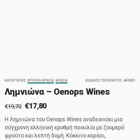
ΚΑΤΗΓΟΡΊΕΣ:
ΕΡΥΘΡΆ ΚΡΑΣΙΆ
,
ΚΡΑΣΙΆ
ΚΩΔΙΚΌΣ ΠΡΟΪΌΝΤΟΣ:
AR0001
Λημνιώνα – Oenops Wines
€
17,80
€
19,70
Original
Η
price
τρέχουσα
Η Λημνιώνα του Oenops Wines αναδεικνύει μια
was:
τιμή
σύγχρονη ελληνική ερυθρή ποικιλία με ζουμερό
€19,70.
είναι:
φρούτο και λεπτή δομή. Κόκκινο κεράσι,
€17,80.