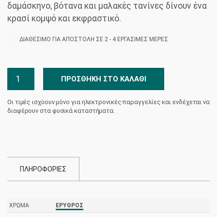
δαμάσκηνο, βότανα και μαλακές τανίνες δίνουν ένα
κρασί κομψό και εκφραστικό.
ΔΙΑΘΈΣΙΜΟ ΓΙΑ ΑΠΟΣΤΟΛΉ ΣΕ 2 - 4 ΕΡΓΆΣΙΜΕΣ ΜΈΡΕΣ
Λημνιώνα
ΠΡΟΣΘΉΚΗ ΣΤΟ ΚΑΛΆΘΙ
-
Oenops
Οι τιμές ισχύουν μόνο για ηλεκτρονικές παραγγελίες και ενδέχεται να
Wines
διαφέρουν στα φυσικά καταστήματα.
ποσότητα
ΠΛΗΡΟΦΟΡΙΕΣ
ΧΡΏΜΑ
ΕΡΥΘΡΌΣ