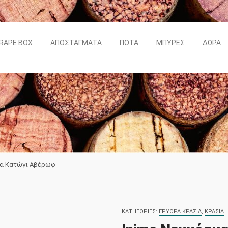
RAPE BOX
ΑΠΟΣΤΆΓΜΑΤΑ
ΠΟΤΆ
ΜΠΎΡΕΣ
ΔΏΡΑ
κα Κατώγι Αβέρωφ
ΚΑΤΗΓΟΡΊΕΣ:
ΕΡΥΘΡΆ ΚΡΑΣΙΆ
,
ΚΡΑΣΙΆ