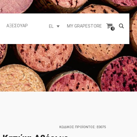
ΑΞΕΣΟΥΆΡ
MY GRAPESTORE
EL
0
ΚΩΔΙΚΌΣ ΠΡΟΪΌΝΤΟΣ:
E0075