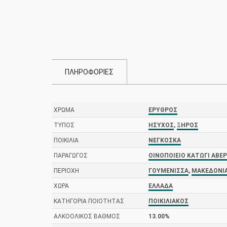
ΠΛΗΡΟΦΟΡΙΕΣ
ΧΡΏΜΑ
ΕΡΥΘΡΌΣ
ΤΎΠΟΣ
ΉΣΥΧΟΣ
,
ΞΗΡΌΣ
ΠΟΙΚΙΛΊΑ
ΝΕΓΚΌΣΚΑ
ΠΑΡΑΓΩΓΌΣ
ΟΙΝΟΠΟΙΕΊΟ ΚΑΤΏΓΙ ΑΒΈ
ΠΕΡΙΟΧΉ
ΓΟΥΜΈΝΙΣΣΑ
,
ΜΑΚΕΔΟΝΊ
ΧΏΡΑ
ΕΛΛΆΔΑ
ΚΑΤΗΓΟΡΊΑ ΠΟΙΌΤΗΤΑΣ
ΠΟΙΚΙΛΙΑΚΌΣ
ΑΛΚΟΟΛΙΚΌΣ ΒΑΘΜΌΣ
13.00%