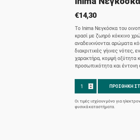
Inima Νεγκόσκ
€
14,30
Το Inima Νεγκόσκα του οινο
κρασί με ζωηρό κόκκινο χρώ
αναδεικνύονται αρώματα κό
διακριτικές γήινες νότες, 
χαρακτήρα, κομψή οξύτητα κ
προσωπικότητα και έντονη 
Inima
ΠΡΟΣΘΉΚΗ ΣΤ
Νεγκόσκα
Κατώγι
Οι τιμές ισχύουν μόνο για ηλεκτρο
Αβέρωφ
φυσικά καταστήματα.
ποσότητα