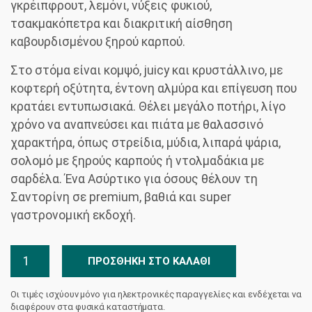
γκρέιπφρουτ, λεμόνι, νύξεις φυκιού,
τσακμακόπετρα και διακριτική αίσθηση
καβουρδισμένου ξηρού καρπού.
Στο στόμα είναι κομψό, juicy και κρυστάλλινο, με
κοφτερή οξύτητα, έντονη αλμύρα και επίγευση που
κρατάει εντυπωσιακά. Θέλει μεγάλο ποτήρι, λίγο
χρόνο να αναπνεύσει και πιάτα με θαλασσινό
χαρακτήρα, όπως στρείδια, μύδια, λιπαρά ψάρια,
σολομό με ξηρούς καρπούς ή ντολμαδάκια με
σαρδέλα. Ένα Ασύρτικο για όσους θέλουν τη
Σαντορίνη σε premium, βαθιά και super
γαστρονομική εκδοχή.
Φτέλος
ΠΡΟΣΘΉΚΗ ΣΤΟ ΚΑΛΆΘΙ
Single
Vineyard
Οι τιμές ισχύουν μόνο για ηλεκτρονικές παραγγελίες και ενδέχεται να
Οινοποιείο
διαφέρουν στα φυσικά καταστήματα.