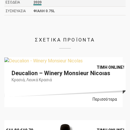
ΕΣΟΔΕΊΑ
2020
ΣΥΣΚΕΥΑΣΊΑ
ΦΙΆΛΗ 0.75L
ΣΧΕΤΙΚΑ ΠΡΟΪΟΝΤΑ
Original
Η
€
18,50
€
16,70
ΤΙΜΉ ONLINE!
Deucalion – Winery Monsieur Nicolas
price
τρέχουσα
was:
τιμή
Κρασιά
,
Λευκά Κρασιά
€18,50.
είναι:
€16,70.
Περισσότερα
Original
Η