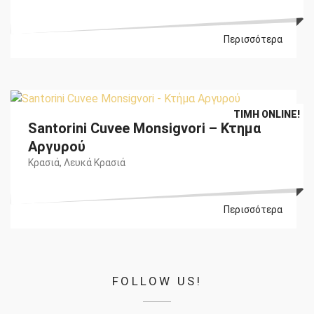
Περισσότερα
Original
Η
€
44,40
€
40,00
ΤΙΜΉ ONLINE!
Santorini Cuvee Monsigνori – Κτήμα
price
τρέχουσα
was:
τιμή
Αργυρού
€44,40.
είναι:
Κρασιά
,
Λευκά Κρασιά
€40,00.
Περισσότερα
FOLLOW US!