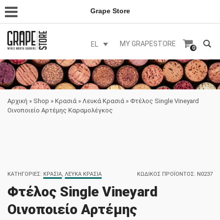
Grape Store
MY GRAPESTORE
EL
0
Αρχική
»
Shop
»
Κρασιά
»
Λευκά Κρασιά
»
Φτέλος Single Vineyard
Οινοποιείο Αρτέμης Καραμολέγκος
ΚΑΤΗΓΟΡΊΕΣ:
ΚΡΑΣΙΆ
,
ΛΕΥΚΆ ΚΡΑΣΙΆ
ΚΩΔΙΚΌΣ ΠΡΟΪΌΝΤΟΣ:
N0237
Φτέλος Single Vineyard
Οινοποιείο Αρτέμης