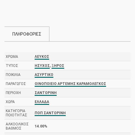
Αρτέμης
Καραμολέγκος
ποσότητα
ΠΛΗΡΟΦΟΡΙΕΣ
ΧΡΏΜΑ
ΛΕΥΚΌΣ
ΤΎΠΟΣ
ΉΣΥΧΟΣ
,
ΞΗΡΌΣ
ΠΟΙΚΙΛΊΑ
ΑΣΎΡΤΙΚΟ
ΠΑΡΑΓΩΓΌΣ
ΟΙΝΟΠΟΙΕΊΟ ΑΡΤΈΜΗΣ ΚΑΡΑΜΟΛΈΓΚΟΣ
ΠΕΡΙΟΧΉ
ΣΑΝΤΟΡΊΝΗ
ΧΏΡΑ
ΕΛΛΆΔΑ
ΚΑΤΗΓΟΡΊΑ
ΠΟΠ ΣΑΝΤΟΡΊΝΗ
ΠΟΙΌΤΗΤΑΣ
ΑΛΚΟΟΛΙΚΌΣ
14.00%
ΒΑΘΜΌΣ