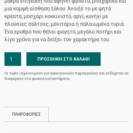
μακρά επίγευση που αφήνει φρούτο, μπαχαρικά και
μια κομψή αίσθηση ξύλου. Άνοιξέ το με ψητά
κρέατα, μοσχάρι κοκκινιστό, αρνί, κυνήγι με
πλούσιες σάλτσες, μανιτάρια ή παλαιωμένα τυριά.
Ένα ερυθρό που θέλει φαγητό, μεγάλο ποτήρι και
λίγο χρόνο για να δείξει τον χαρακτήρα του.
Château
ΠΡΟΣΘΉΚΗ ΣΤΟ ΚΑΛΆΘΙ
Ερυθρός
Nico
Οι τιμές ισχύουν μόνο για ηλεκτρονικές παραγγελίες και ενδέχεται να
Lazaridi
διαφέρουν στα φυσικά καταστήματα.
ποσότητα
ΠΛΗΡΟΦΟΡΙΕΣ