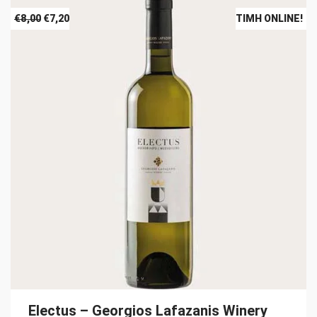
Original
Η
€
8,00
€
7,20
ΤΙΜΉ ONLINE!
price
τρέχουσα
was:
τιμή
€8,00.
είναι:
€7,20.
Electus – Georgios Lafazanis Winery