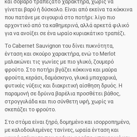
και σοβαρό τραπεζάτο χαρακτήρα, χωρίς να
γίνεται βαρύ ή δύσκολο. Είναι από εκείνα τα κόκκινα
που πατάνε με σιγουριά στο ποτήρι: λίγο πιο
αρχοντικό από τα καθημερινά, αλλά αρκετά φιλικό
για να ανοίξει σε ένα ωραίο κυριακάτικο τραπέζι.
Το Cabernet Sauvignon του δίνει πυκνότητα,
ένταση και σκούρο χαρακτήρα, ενώ το Merlot
μαλακώνει τις γωνίες με πιο γλυκό, ζουμερό
φρούτο. Στο ποτήρι βγάζει κόκκινα και μαύρα
φρούτα, κεράσι, δαμάσκηνο, γλυκά μπαχαρικά,
φυτικές νύξεις και διακριτική αίσθηση δρυός. Η
παραμονή σε δρύινα βαρέλια προσθέτει βάθος,
στρογγυλάδα και πιο σύνθετη υφή, χωρίς να
σκεπάζει το φρούτο.
Στο στόμα είναι ξηρό, δομημένο και ισορροπημένο,
με καλοδουλεμένες τανίνες, ωραία ένταση και