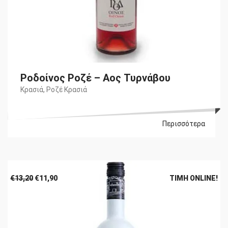
Ροδοίνος Ροζέ – Αος Τυρνάβου
Κρασιά
,
Ροζέ Κρασιά
Περισσότερα
Original
Η
€
13,20
€
11,90
ΤΙΜΉ ONLINE!
price
τρέχουσα
was:
τιμή
€13,20.
είναι:
€11,90.