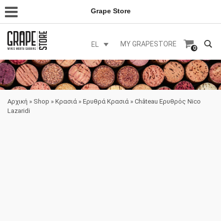
Grape Store
MY GRAPESTORE
EL
0
Αρχική
»
Shop
»
Κρασιά
»
Ερυθρά Κρασιά
»
Château Ερυθρός Nico
Lazaridi