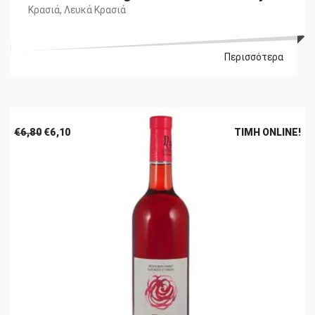
Κρασιά
,
Λευκά Κρασιά
Περισσότερα
Original
Η
€
6,80
€
6,10
ΤΙΜΉ ONLINE!
price
τρέχουσα
was:
τιμή
€6,80.
είναι:
€6,10.