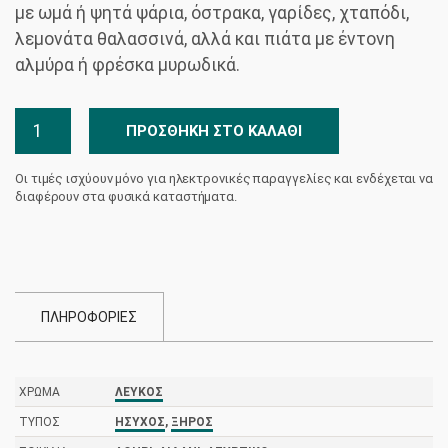
με ωμά ή ψητά ψάρια, όστρακα, γαρίδες, χταπόδι,
λεμονάτα θαλασσινά, αλλά και πιάτα με έντονη
αλμύρα ή φρέσκα μυρωδικά.
Σαντορίνη
ΠΡΟΣΘΉΚΗ ΣΤΟ ΚΑΛΆΘΙ
Οινοποιείο
Αρτέμης
Οι τιμές ισχύουν μόνο για ηλεκτρονικές παραγγελίες και ενδέχεται να
Καραμολέγκος
διαφέρουν στα φυσικά καταστήματα.
ποσότητα
ΠΛΗΡΟΦΟΡΙΕΣ
ΧΡΏΜΑ
ΛΕΥΚΌΣ
ΤΎΠΟΣ
ΉΣΥΧΟΣ
,
ΞΗΡΌΣ