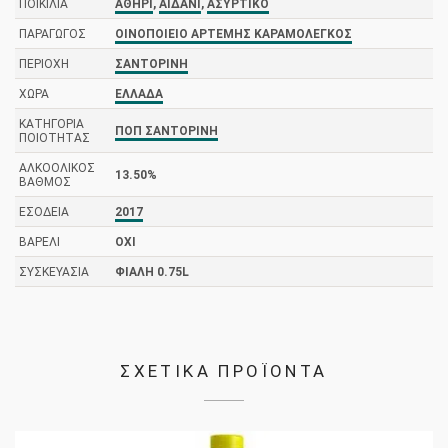
ΠΟΙΚΙΛΊΑ
ΑΘΉΡΙ
,
ΑΙΔΆΝΙ
,
ΑΣΎΡΤΙΚΟ
ΠΑΡΑΓΩΓΌΣ
ΟΙΝΟΠΟΙΕΊΟ ΑΡΤΈΜΗΣ ΚΑΡΑΜΟΛΈΓΚΟΣ
ΠΕΡΙΟΧΉ
ΣΑΝΤΟΡΊΝΗ
ΧΏΡΑ
ΕΛΛΆΔΑ
ΚΑΤΗΓΟΡΊΑ
ΠΟΠ ΣΑΝΤΟΡΊΝΗ
ΠΟΙΌΤΗΤΑΣ
ΑΛΚΟΟΛΙΚΌΣ
13.50%
ΒΑΘΜΌΣ
ΕΣΟΔΕΊΑ
2017
ΒΑΡΈΛΙ
ΌΧΙ
ΣΥΣΚΕΥΑΣΊΑ
ΦΙΆΛΗ 0.75L
ΣΧΕΤΙΚΑ ΠΡΟΪΟΝΤΑ