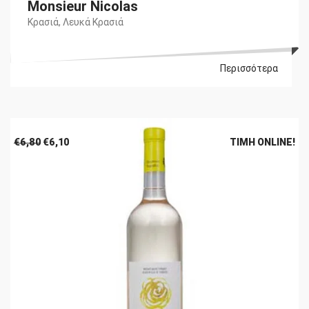
Monsieur Nicolas
Κρασιά
,
Λευκά Κρασιά
Περισσότερα
Original
Η
€
6,80
€
6,10
ΤΙΜΉ ONLINE!
price
τρέχουσα
was:
τιμή
€6,80.
είναι:
€6,10.