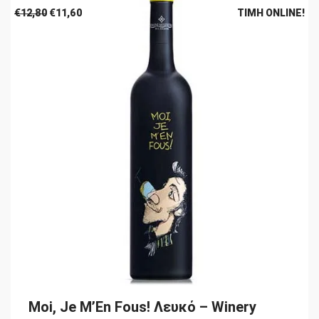
Original
Η
€
12,80
€
11,60
ΤΙΜΉ ONLINE!
price
τρέχουσα
was:
τιμή
€12,80.
είναι:
€11,60.
Moi, Je M’En Fous! Λευκό – Winery