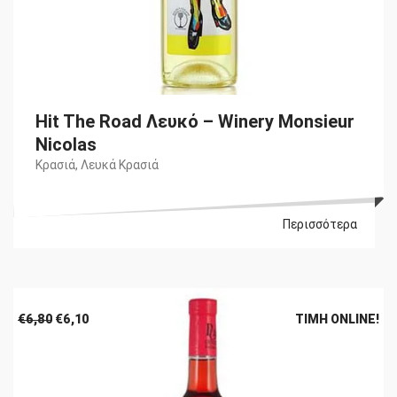
Hit The Road Λευκό – Winery Monsieur
Nicolas
Κρασιά
,
Λευκά Κρασιά
Περισσότερα
Original
Η
€
6,80
€
6,10
ΤΙΜΉ ONLINE!
price
τρέχουσα
was:
τιμή
€6,80.
είναι:
€6,10.