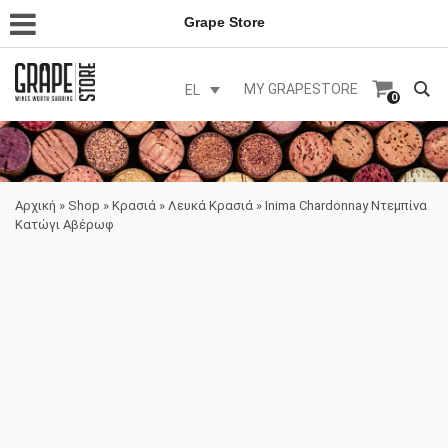
Grape Store
MY GRAPESTORE
EL
0
Αρχική
»
Shop
»
Κρασιά
»
Λευκά Κρασιά
»
Inima Chardonnay Ντεμπίνα
Κατώγι Αβέρωφ