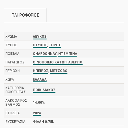
ΠΛΗΡΟΦΟΡΙΕΣ
ΧΡΏΜΑ
ΛΕΥΚΌΣ
ΤΎΠΟΣ
ΉΣΥΧΟΣ
,
ΞΗΡΌΣ
ΠΟΙΚΙΛΊΑ
CHARDONNAY
,
ΝΤΕΜΠΊΝΑ
ΠΑΡΑΓΩΓΌΣ
ΟΙΝΟΠΟΙΕΊΟ ΚΑΤΏΓΙ ΑΒΈΡΩΦ
ΠΕΡΙΟΧΉ
ΉΠΕΙΡΟΣ
,
ΜΈΤΣΟΒΟ
ΧΏΡΑ
ΕΛΛΆΔΑ
ΚΑΤΗΓΟΡΊΑ
ΠΟΙΚΙΛΙΑΚΌΣ
ΠΟΙΌΤΗΤΑΣ
ΑΛΚΟΟΛΙΚΌΣ
14.00%
ΒΑΘΜΌΣ
ΕΣΟΔΕΊΑ
2024
ΣΥΣΚΕΥΑΣΊΑ
ΦΙΆΛΗ 0.75L