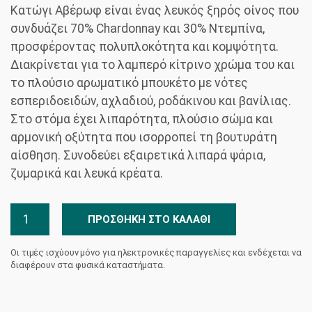
Κατώγι Αβέρωφ είναι ένας λευκός ξηρός οίνος που
συνδυάζει 70% Chardonnay και 30% Ντεμπίνα,
προσφέροντας πολυπλοκότητα και κομψότητα.
Διακρίνεται για το λαμπερό κίτρινο χρώμα του και
το πλούσιο αρωματικό μπουκέτο με νότες
εσπεριδοειδών, αχλαδιού, ροδάκινου και βανίλιας.
Στο στόμα έχει λιπαρότητα, πλούσιο σώμα και
αρμονική οξύτητα που ισορροπεί τη βουτυράτη
αίσθηση. Συνοδεύει εξαιρετικά λιπαρά ψάρια,
ζυμαρικά και λευκά κρέατα.
Inima
ΠΡΟΣΘΉΚΗ ΣΤΟ ΚΑΛΆΘΙ
Chardonnay
Ντεμπίνα
Οι τιμές ισχύουν μόνο για ηλεκτρονικές παραγγελίες και ενδέχεται να
Κατώγι
διαφέρουν στα φυσικά καταστήματα.
Αβέρωφ
ποσότητα