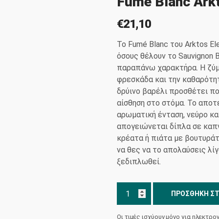
Fumé Blanc Arkt
€
21,10
Το Fumé Blanc του Arktos Ele
όσους θέλουν το Sauvignon B
παραπάνω χαρακτήρα. Η ζύμ
φρεσκάδα και την καθαρότη
δρύινο βαρέλι προσθέτει πο
αίσθηση στο στόμα. Το αποτ
αρωματική ένταση, νεύρο κα
απογειώνεται δίπλα σε καπν
κρέατα ή πιάτα με βουτυράτη
να θες να το απολαύσεις λίγ
ξεδιπλωθεί.
Fumé
ΠΡΟΣΘΉΚΗ ΣΤ
Blanc
Arktos
Οι τιμές ισχύουν μόνο για ηλεκτρο