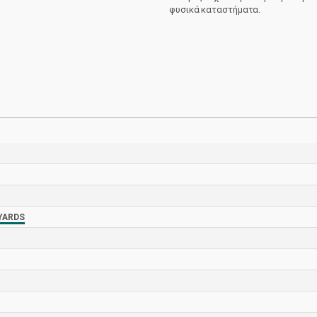
Elevation
φυσικά καταστήματα.
Vineyards
ποσότητα
YARDS