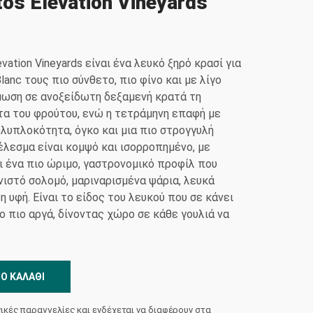
os Elevation Vineyards
vation Vineyards είναι ένα λευκό ξηρό κρασί για
lanc τους πιο σύνθετο, πιο φίνο και με λίγο
ωση σε ανοξείδωτη δεξαμενή κρατά τη
τα του φρούτου, ενώ η τετράμηνη επαφή με
λυπλοκότητα, όγκο και μια πιο στρογγυλή
έλεσμα είναι κομψό και ισορροπημένο, με
ι ένα πιο ώριμο, γαστρονομικό προφίλ που
ιστό σολομό, μαριναρισμένα ψάρια, λευκά
 υφή. Είναι το είδος του λευκού που σε κάνει
ο πιο αργά, δίνοντας χώρο σε κάθε γουλιά να
Ο ΚΑΛΆΘΙ
νικές παραγγελίες και ενδέχεται να διαφέρουν στα