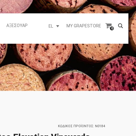
ΑΞΕΣΟΥΆΡ
MY GRAPESTORE
EL
0
ΚΩΔΙΚΌΣ ΠΡΟΪΌΝΤΟΣ:
N0184