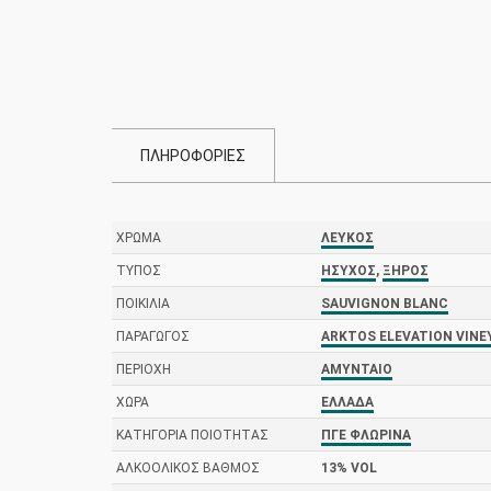
ΠΛΗΡΟΦΟΡΙΕΣ
ΧΡΏΜΑ
ΛΕΥΚΌΣ
ΤΎΠΟΣ
ΉΣΥΧΟΣ
,
ΞΗΡΌΣ
ΠΟΙΚΙΛΊΑ
SAUVIGNON BLANC
ΠΑΡΑΓΩΓΌΣ
ARKTOS ELEVATION VINE
ΠΕΡΙΟΧΉ
ΑΜΎΝΤΑΙΟ
ΧΏΡΑ
ΕΛΛΆΔΑ
ΚΑΤΗΓΟΡΊΑ ΠΟΙΌΤΗΤΑΣ
ΠΓΕ ΦΛΏΡΙΝΑ
ΑΛΚΟΟΛΙΚΌΣ ΒΑΘΜΌΣ
13% VOL