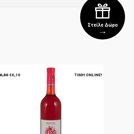
Στείλε Δώρο
→
Original
Η
6,80
€
6,10
ΤΙΜΉ ONLINE!
price
τρέχουσα
was:
τιμή
€6,80.
είναι:
€6,10.