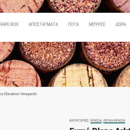
RAPE BOX
ΑΠΟΣΤΆΓΜΑΤΑ
ΠΟΤΆ
ΜΠΎΡΕΣ
ΔΏΡΑ
os Elevation Vineyards
ΚΑΤΗΓΟΡΊΕΣ:
ΚΡΑΣΙΆ
,
ΛΕΥΚΆ ΚΡΑΣΙΆ