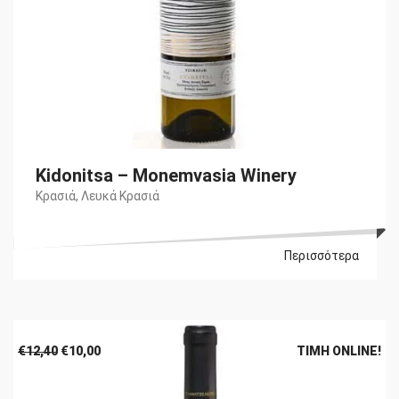
Kidonitsa – Monemvasia Winery
Κρασιά
,
Λευκά Κρασιά
Περισσότερα
Original
Η
€
12,40
€
10,00
ΤΙΜΉ ONLINE!
price
τρέχουσα
was:
τιμή