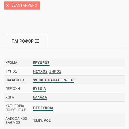
ΕΞΑΝΤΛΗΜΈΝΟ
ΠΛΗΡΟΦΟΡΙΕΣ
ΧΡΏΜΑ
ΕΡΥΘΡΌΣ
ΤΎΠΟΣ
ΉΣΥΧΟΣ
,
ΞΗΡΌΣ
ΠΑΡΑΓΩΓΌΣ
ΦΟΊΒΟΣ ΠΑΠΑΣΤΡΑΤΉΣ
ΠΕΡΙΟΧΉ
ΕΎΒΟΙΑ
ΧΏΡΑ
ΕΛΛΆΔΑ
ΚΑΤΗΓΟΡΊΑ
ΠΓΕ ΕΎΒΟΙΑ
ΠΟΙΌΤΗΤΑΣ
ΑΛΚΟΟΛΙΚΌΣ
12,5% VOL
ΒΑΘΜΌΣ