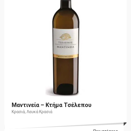
€12,40.
είναι:
€10,00.
Μαντινεία – Κτήμα Τσέλεπου
Κρασιά
,
Λευκά Κρασιά