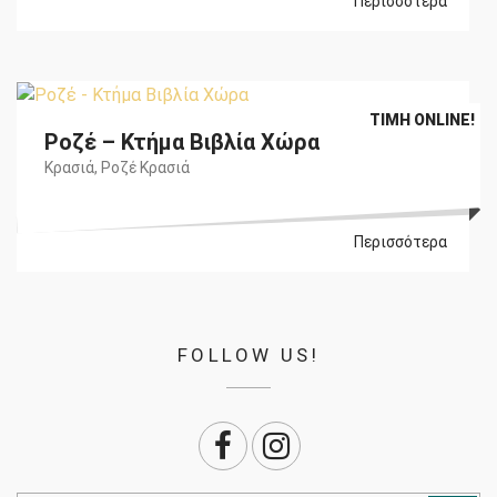
Περισσότερα
Original
Η
€
16,40
€
15,25
ΤΙΜΉ ONLINE!
Ροζέ – Κτήμα Βιβλία Χώρα
price
τρέχουσα
was:
τιμή
Κρασιά
,
Ροζέ Κρασιά
€16,40.
είναι:
€15,25.
Περισσότερα
FOLLOW US!