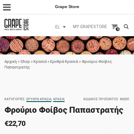
Grape Store
MY GRAPESTORE
EL
0
Αρχική
»
Shop
»
Κρασιά
»
Ερυθρά Κρασιά
»
Φρούριο Φοίβος
Παπαστρατής
ΚΑΤΗΓΟΡΊΕΣ:
ΕΡΥΘΡΆ ΚΡΑΣΙΆ
,
ΚΡΑΣΙΆ
ΚΩΔΙΚΌΣ ΠΡΟΪΌΝΤΟΣ:
N0201
Φρούριο Φοίβος Παπαστρατής
€
22,70