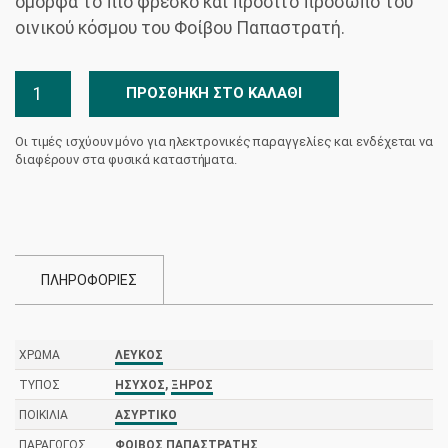
όμορφα το πιο φρέσκο και προσιτό πρόσωπο του
οινικού κόσμου του Φοίβου Παπαστρατή.
F
ΠΡΟΣΘΉΚΗ ΣΤΟ ΚΑΛΆΘΙ
Λευκός
Φοίβος
Οι τιμές ισχύουν μόνο για ηλεκτρονικές παραγγελίες και ενδέχεται να
Παπαστρατής
διαφέρουν στα φυσικά καταστήματα.
ποσότητα
ΠΛΗΡΟΦΟΡΙΕΣ
ΧΡΏΜΑ
ΛΕΥΚΌΣ
ΤΎΠΟΣ
ΉΣΥΧΟΣ
,
ΞΗΡΌΣ
ΠΟΙΚΙΛΊΑ
ΑΣΎΡΤΙΚΟ
ΠΑΡΑΓΩΓΌΣ
ΦΟΊΒΟΣ ΠΑΠΑΣΤΡΑΤΉΣ