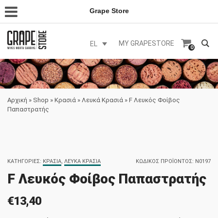
Grape Store
MY GRAPESTORE
EL
0
Αρχική
»
Shop
»
Κρασιά
»
Λευκά Κρασιά
»
F Λευκός Φοίβος
Παπαστρατής
ΚΑΤΗΓΟΡΊΕΣ:
ΚΡΑΣΙΆ
,
ΛΕΥΚΆ ΚΡΑΣΙΆ
ΚΩΔΙΚΌΣ ΠΡΟΪΌΝΤΟΣ:
N0197
F Λευκός Φοίβος Παπαστρατής
€
13,40