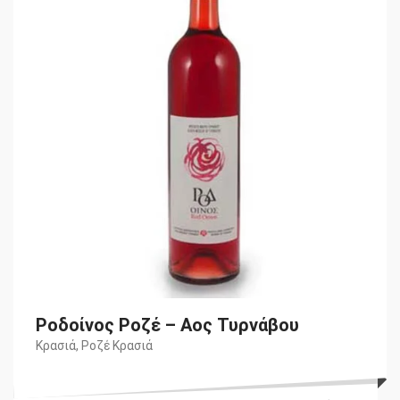
€6,80.
είναι:
€6,10.
Ροδοίνος Ροζέ – Αος Τυρνάβου
Κρασιά
,
Ροζέ Κρασιά