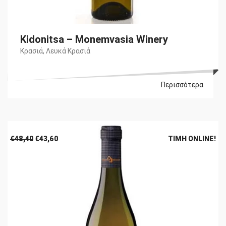
Kidonitsa – Monemvasia Winery
Κρασιά
,
Λευκά Κρασιά
Περισσότερα
Original
Η
€
48,40
€
43,60
ΤΙΜΉ ONLINE!
price
τρέχουσα
was:
τιμή
€48,40.
είναι:
€43,60.