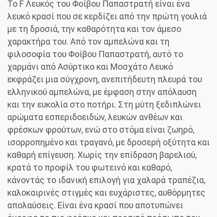
Το F Λευκός του Φοίβου Παπαστρατή είναι ένα
λευκό κρασί που σε κερδίζει από την πρώτη γουλιά
με τη δροσιά, την καθαρότητα και τον άμεσο
χαρακτήρα του. Από τον αμπελώνα και τη
φιλοσοφία του Φοίβου Παπαστρατή, αυτό το
χαρμάνι από Ασύρτικο και Μοσχάτο Λευκό
εκφράζει μια σύγχρονη, ανεπιτήδευτη πλευρά του
ελληνικού αμπελώνα, με έμφαση στην απόλαυση
και την ευκολία στο ποτήρι. Στη μύτη ξεδιπλώνει
αρώματα εσπεριδοειδών, λευκών ανθέων και
φρέσκων φρούτων, ενώ στο στόμα είναι ζωηρό,
ισορροπημένο και τραγανό, με δροσερή οξύτητα και
καθαρή επίγευση. Χωρίς την επίδραση βαρελιού,
κρατά το προφίλ του φωτεινό και καθαρό,
κάνοντάς το ιδανική επιλογή για χαλαρά τραπέζια,
καλοκαιρινές στιγμές και ευχάριστες, αυθόρμητες
απολαύσεις. Είναι ένα κρασί που αποτυπώνει