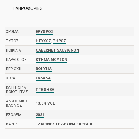
ΠΛΗΡΟΦΟΡΙΕΣ
ΧΡΏΜΑ
ΕΡΥΘΡΌΣ
ΤΎΠΟΣ
ΉΣΥΧΟΣ
,
ΞΗΡΌΣ
ΠΟΙΚΙΛΊΑ
CABERNET SAUVIGNON
ΠΑΡΑΓΩΓΌΣ
ΚΤΉΜΑ ΜΟΥΣΏΝ
ΠΕΡΙΟΧΉ
ΒΟΙΩΤΊΑ
ΧΏΡΑ
ΕΛΛΆΔΑ
ΚΑΤΗΓΟΡΊΑ
ΠΓΕ ΘΉΒΑ
ΠΟΙΌΤΗΤΑΣ
ΑΛΚΟΟΛΙΚΌΣ
13.5% VOL
ΒΑΘΜΌΣ
ΕΣΟΔΕΊΑ
2021
ΒΑΡΈΛΙ
12 ΜΗΝΕΣ ΣΕ ΔΡΎΙΝΑ ΒΑΡΈΛΙΑ