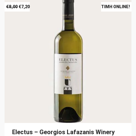
Original
Η
€
8,00
€
7,20
ΤΙΜΉ ONLINE!
price
τρέχουσα
was:
τιμή
€8,00.
είναι:
€7,20.
Electus – Georgios Lafazanis Winery