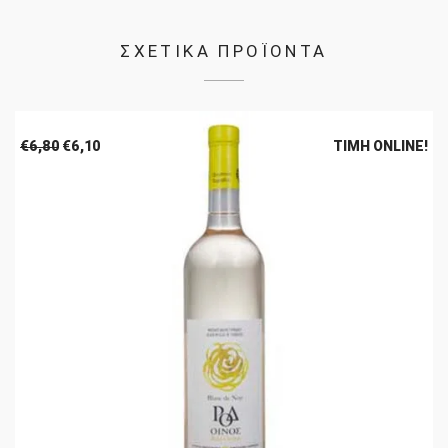
ΣΧΕΤΙΚΑ ΠΡΟΪΟΝΤΑ
Original
Η
€
6,80
€
6,10
ΤΙΜΉ ONLINE!
price
τρέχουσα
was:
τιμή
€6,80.
είναι:
€6,10.