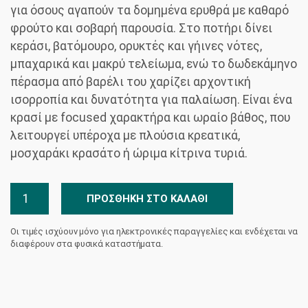
για όσους αγαπούν τα δομημένα ερυθρά με καθαρό
φρούτο και σοβαρή παρουσία. Στο ποτήρι δίνει
κεράσι, βατόμουρο, ορυκτές και γήινες νότες,
μπαχαρικά και μακρύ τελείωμα, ενώ το δωδεκάμηνο
πέρασμα από βαρέλι του χαρίζει αρχοντική
ισορροπία και δυνατότητα για παλαίωση. Είναι ένα
κρασί με focused χαρακτήρα και ωραίο βάθος, που
λειτουργεί υπέροχα με πλούσια κρεατικά,
μοσχαράκι κρασάτο ή ώριμα κίτρινα τυριά.
Cabernet
ΠΡΟΣΘΉΚΗ ΣΤΟ ΚΑΛΆΘΙ
Sauvignon
Κτήμα
Οι τιμές ισχύουν μόνο για ηλεκτρονικές παραγγελίες και ενδέχεται να
Μουσών
διαφέρουν στα φυσικά καταστήματα.
ποσότητα