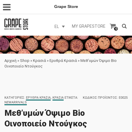
Grape Store
MY GRAPESTORE
EL
0
Αρχική
»
Shop
»
Κρασιά
»
Ερυθρά Κρασιά
»
Μεθ’υμών Όψιμο Bio
Οινοποιείο Ντούγκος
ΚΑΤΗΓΟΡΊΕΣ:
ΕΡΥΘΡΆ ΚΡΑΣΙΆ
,
ΚΡΑΣΙΆ
ΕΤΙΚΈΤΑ:
ΚΩΔΙΚΌΣ ΠΡΟΪΌΝΤΟΣ:
E0025
NEWARRIVALS
Μεθ’υμών Όψιμο Bio
Οινοποιείο Ντούγκος