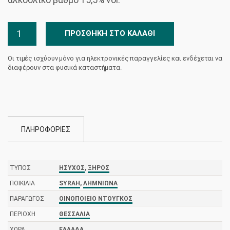
Μεθ'υμών
ΠΡΟΣΘΉΚΗ ΣΤΟ ΚΑΛΆΘΙ
Όψιμο
Bio
Οι τιμές ισχύουν μόνο για ηλεκτρονικές παραγγελίες και ενδέχεται να
Οινοποιείο
διαφέρουν στα φυσικά καταστήματα.
Ντούγκος
ποσότητα
ΠΛΗΡΟΦΟΡΙΕΣ
ΤΎΠΟΣ
ΉΣΥΧΟΣ
,
ΞΗΡΌΣ
ΠΟΙΚΙΛΊΑ
SYRAH
,
ΛΗΜΝΙΏΝΑ
ΠΑΡΑΓΩΓΌΣ
ΟΙΝΟΠΟΙΕΊΟ ΝΤΟΎΓΚΟΣ
ΠΕΡΙΟΧΉ
ΘΕΣΣΑΛΊΑ
ΧΏΡΑ
ΕΛΛΆΔΑ