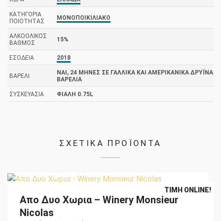
ΚΑΤΗΓΟΡΊΑ
ΜΟΝΟΠΟΙΚΙΛΙΑΚΌ
ΠΟΙΌΤΗΤΑΣ
ΑΛΚΟΟΛΙΚΌΣ
15%
ΒΑΘΜΌΣ
ΕΣΟΔΕΊΑ
2018
ΝΑΙ, 24 ΜΉΝΕΣ ΣΕ ΓΑΛΛΙΚΆ ΚΑΙ ΑΜΕΡΙΚΑΝΙΚΆ ΔΡΎΙΝΑ
ΒΑΡΈΛΙ
ΒΑΡΈΛΙΑ
ΣΥΣΚΕΥΑΣΊΑ
ΦΙΆΛΗ 0.75L
ΣΧΕΤΙΚΑ ΠΡΟΪΟΝΤΑ
Original
Η
€
13,20
€
11,90
ΤΙΜΉ ONLINE!
Απο Δυο Χωρια – Winery Monsieur
price
τρέχουσα
was:
τιμή
Nicolas
€13,20.
είναι: