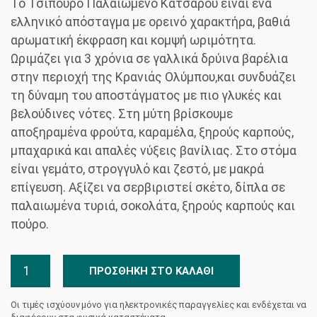
Το Τσίπουρο Παλαιωμένο Κατσάρου είναι ένα
ελληνικό απόσταγμα με ορεινό χαρακτήρα, βαθιά
αρωματική έκφραση και κομψή ωριμότητα.
Ωριμάζει για 3 χρόνια σε γαλλικά δρύινα βαρέλια
στην περιοχή της Κρανιάς Ολύμπου,και συνδυάζει
τη δύναμη του αποστάγματος με πιο γλυκές και
βελούδινες νότες. Στη μύτη βρίσκουμε
αποξηραμένα φρούτα, καραμέλα, ξηρούς καρπούς,
μπαχαρικά και απαλές νύξεις βανίλιας. Στο στόμα
είναι γεμάτο, στρογγυλό και ζεστό, με μακρά
επίγευση. Αξίζει να σερβιριστεί σκέτο, δίπλα σε
παλαιωμένα τυριά, σοκολάτα, ξηρούς καρπούς και
πούρο.
Τσίπουρο
ΠΡΟΣΘΉΚΗ ΣΤΟ ΚΑΛΆΘΙ
Κατσαρού
Παλαιωμένο
Οι τιμές ισχύουν μόνο για ηλεκτρονικές παραγγελίες και ενδέχεται να