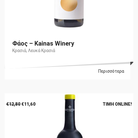
Φάος – Kainas Winery
Κρασιά
,
Λευκά Κρασιά
Περισσότερα
Original
Η
€
12,80
€
11,60
ΤΙΜΉ ONLINE!
price
τρέχουσα
was:
τιμή
€12,80.
είναι:
€11,60.