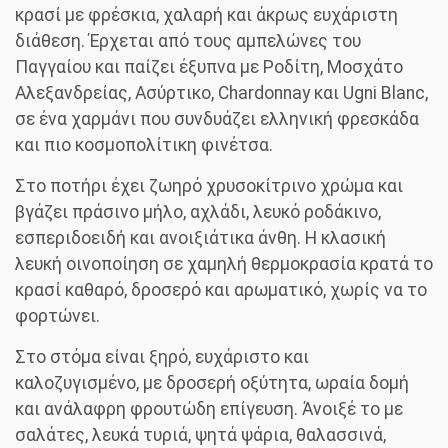
κρασί με φρέσκια, χαλαρή και άκρως ευχάριστη
διάθεση. Έρχεται από τους αμπελώνες του
Παγγαίου και παίζει έξυπνα με Ροδίτη, Μοσχάτο
Αλεξανδρείας, Ασύρτικο, Chardonnay και Ugni Blanc,
σε ένα χαρμάνι που συνδυάζει ελληνική φρεσκάδα
και πιο κοσμοπολίτικη φινέτσα.
Στο ποτήρι έχει ζωηρό χρυσοκίτρινο χρώμα και
βγάζει πράσινο μήλο, αχλάδι, λευκό ροδάκινο,
εσπεριδοειδή και ανοιξιάτικα άνθη. Η κλασική
λευκή οινοποίηση σε χαμηλή θερμοκρασία κρατά το
κρασί καθαρό, δροσερό και αρωματικό, χωρίς να το
φορτώνει.
Στο στόμα είναι ξηρό, ευχάριστο και
καλοζυγισμένο, με δροσερή οξύτητα, ωραία δομή
και ανάλαφρη φρουτώδη επίγευση. Άνοιξέ το με
σαλάτες, λευκά τυριά, ψητά ψάρια, θαλασσινά,