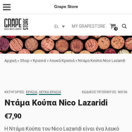
Grape Store
MY GRAPESTORE
EL
0
Αρχική
»
Shop
»
Κρασιά
»
Λευκά Κρασιά
»
Ντάμα Κούπα Nico Lazaridi
ΚΑΤΗΓΟΡΊΕΣ:
ΚΡΑΣΙΆ
,
ΛΕΥΚΆ ΚΡΑΣΙΆ
ΚΩΔΙΚΌΣ ΠΡΟΪΌΝΤΟΣ:
N0156
Ντάμα Κούπα Nico Lazaridi
€
7,90
Η Ντάμα Κούπα του Nico Lazaridi είναι ένα λευκό