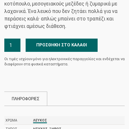
κοτόπουλο, μεσογειακούς μεζέδες ή ζυμαρικά με
λαχανικά. Ένα λευκό που δεν ζητάει πολλά για να
περάσεις καλά· απλώς μπαίνει στο τραπέζι και
φτιάχνει αμέσως διάθεση.
Ντάμα
ΠΡΟΣΘΉΚΗ ΣΤΟ ΚΑΛΆΘΙ
Κούπα
Nico
Οι τιμές ισχύουν μόνο για ηλεκτρονικές παραγγελίες και ενδέχεται να
Lazaridi
διαφέρουν στα φυσικά καταστήματα.
ποσότητα
ΠΛΗΡΟΦΟΡΙΕΣ
ΧΡΏΜΑ
ΛΕΥΚΌΣ
ΤΎΠΟΣ
ΉΣΥΧΟΣ
,
ΞΗΡΌΣ