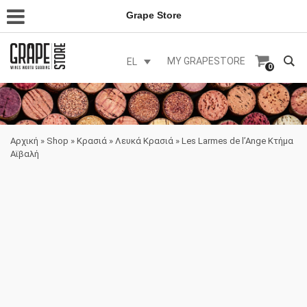
Grape Store
MY GRAPESTORE
EL
0
Αρχική
»
Shop
»
Κρασιά
»
Λευκά Κρασιά
»
Les Larmes de l’Ange Κτήμα
Αϊβαλή