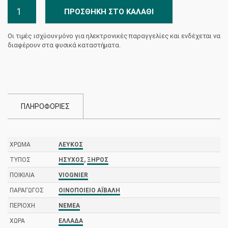
Les
ΠΡΟΣΘΉΚΗ ΣΤΟ ΚΑΛΆΘΙ
Larmes
de
Οι τιμές ισχύουν μόνο για ηλεκτρονικές παραγγελίες και ενδέχεται να
l'Ange
διαφέρουν στα φυσικά καταστήματα.
Κτήμα
Αϊβαλή
ποσότητα
ΠΛΗΡΟΦΟΡΙΕΣ
ΧΡΏΜΑ
ΛΕΥΚΌΣ
ΤΎΠΟΣ
ΉΣΥΧΟΣ
,
ΞΗΡΌΣ
ΠΟΙΚΙΛΊΑ
VIOGNIER
ΠΑΡΑΓΩΓΌΣ
ΟΙΝΟΠΟΙΕΊΟ ΑΪΒΑΛΉ
ΠΕΡΙΟΧΉ
ΝΕΜΈΑ
ΧΏΡΑ
ΕΛΛΆΔΑ