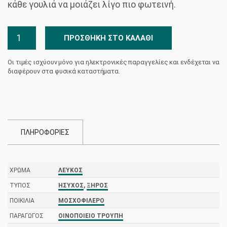
κάθε γουλιά να μοιάζει λίγο πιο φωτεινή.
Φτέρη
ΠΡΟΣΘΉΚΗ ΣΤΟ ΚΑΛΆΘΙ
Μοσχοφίλερο
Οινοποιείο
Οι τιμές ισχύουν μόνο για ηλεκτρονικές παραγγελίες και ενδέχεται να
Τρουπή
διαφέρουν στα φυσικά καταστήματα.
ποσότητα
ΠΛΗΡΟΦΟΡΙΕΣ
ΧΡΏΜΑ
ΛΕΥΚΌΣ
ΤΎΠΟΣ
ΉΣΥΧΟΣ
,
ΞΗΡΌΣ
ΠΟΙΚΙΛΊΑ
ΜΟΣΧΟΦΊΛΕΡΟ
ΠΑΡΑΓΩΓΌΣ
ΟΙΝΟΠΟΙΕΊΟ ΤΡΟΥΠΉ