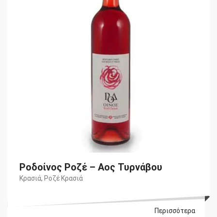
€6,10.
Ροδοίνος Ροζέ – Αος Τυρνάβου
Κρασιά
,
Ροζέ Κρασιά
Περισσότερα