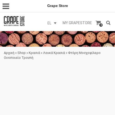
Grape Store
MY GRAPESTORE
EL
0
Αρχική
»
Shop
»
Κρασιά
»
Λευκά Κρασιά
»
Φτέρη Μοσχοφίλερο
Οινοποιείο Τρουπή