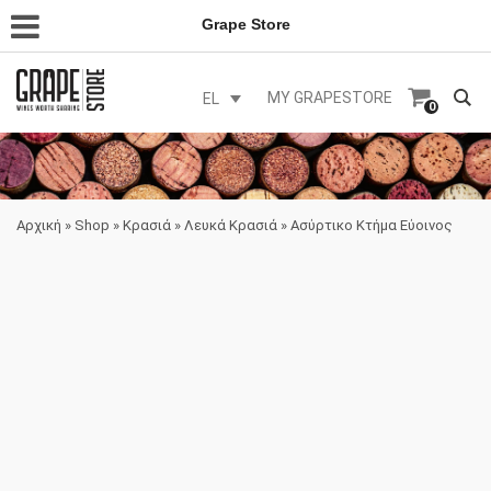
Grape Store
MY GRAPESTORE
EL
0
Αρχική
»
Shop
»
Κρασιά
»
Λευκά Κρασιά
»
Ασύρτικο Κτήμα Εύοινος