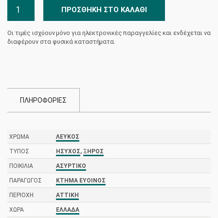
Ασύρτικο
ΠΡΟΣΘΉΚΗ ΣΤΟ ΚΑΛΆΘΙ
Κτήμα
Εύοινος
Οι τιμές ισχύουν μόνο για ηλεκτρονικές παραγγελίες και ενδέχεται να
ποσότητα
διαφέρουν στα φυσικά καταστήματα.
ΠΛΗΡΟΦΟΡΙΕΣ
ΧΡΏΜΑ
ΛΕΥΚΌΣ
ΤΎΠΟΣ
ΉΣΥΧΟΣ
,
ΞΗΡΌΣ
ΠΟΙΚΙΛΊΑ
ΑΣΎΡΤΙΚΟ
ΠΑΡΑΓΩΓΌΣ
ΚΤΉΜΑ ΕΎΟΙΝΟΣ
ΠΕΡΙΟΧΉ
ΑΤΤΙΚΉ
ΧΏΡΑ
ΕΛΛΆΔΑ