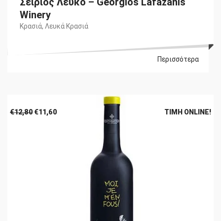
Σείριος Λευκό – Georgios Lafazanis
Winery
Κρασιά
,
Λευκά Κρασιά
Περισσότερα
Original
Η
€
12,80
€
11,60
ΤΙΜΉ ONLINE!
price
τρέχουσα
was:
τιμή
€12,80.
είναι:
€11,60.