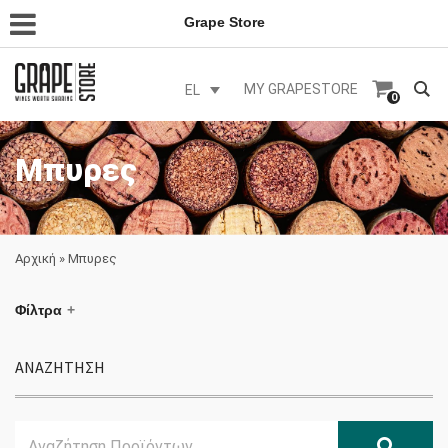
Grape Store
MY GRAPESTORE
EL
0
Μπυρες
Αρχική
»
Μπυρες
Φίλτρα
ΑΝΑΖΗΤΗΣΗ
Search
Αναζ