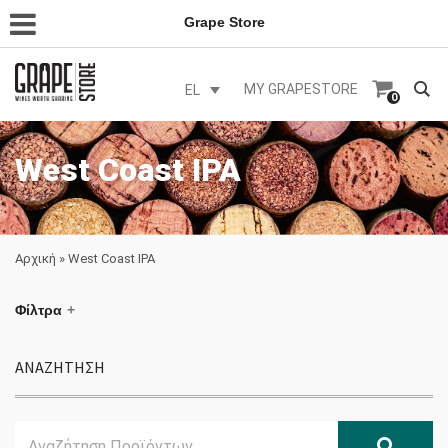
Grape Store
MY GRAPESTORE
EL
0
West Coast IPA
Αρχική
»
West Coast IPA
Φίλτρα
ΑΝΑΖΗΤΗΣΗ
Search
Αναζ