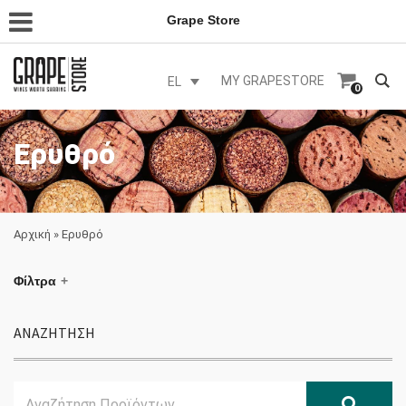
Grape Store
MY GRAPESTORE
EL
0
Ερυθρό
Αρχική
»
Ερυθρό
Φίλτρα
ΑΝΑΖΗΤΗΣΗ
Search
Αναζ