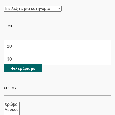
ΤΙΜΉ
Ελάχιστη
τιμή
Μέγιστη
τιμή
Φιλτράρισμα
ΧΡΏΜΑ