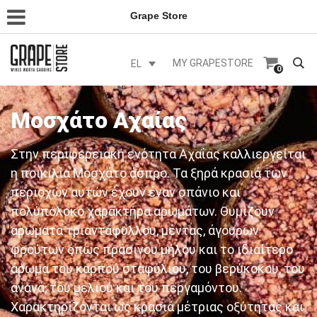
Grape Store
MY GRAPESTORE
EL
0
Μοσχάτο Αχαίας
Στην περιφερειακή ενότητα Αχαΐας καλλιεργείται
η ποικιλία Μοσχάτο άσπρο. Τα ξηρά κρασιά των
περιοχών αυτών έχουν έναν σπάνιο και
πολύπολοκο χαρακτήρα αρωμάτων. Θυμίζουν
αρώματα τριαντάφυλλου, μέντας, άγουρων
φρούτων όπως πράσινου μήλου και το ιδιαίτερο
άρωμα του καρπού σταφύλιου, του βερύκοκου, του
ανανά, του μελιού και του περγαμόντου.
Χαρακτηρίζονται ως κρασιά μέτριας οξύτητας και