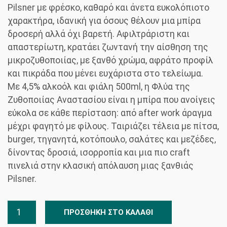
Pilsner με φρέσκο, καθαρό και άνετα ευκολόπιοτο
χαρακτήρα, ιδανική για όσους θέλουν μια μπίρα
δροσερή αλλά όχι βαρετή. Αφιλτράριστη και
απαστερίωτη, κρατάει ζωντανή την αίσθηση της
μικροζυθοποιίας, με ξανθό χρώμα, αφράτο προφίλ
και πικράδα που μένει ευχάριστα στο τελείωμα.
Με 4,5% αλκοόλ και φιάλη 500ml, η Φλύα της
Ζυθοποιίας Αναστασίου είναι η μπίρα που ανοίγεις
εύκολα σε κάθε περίσταση: από after work άραγμα
μέχρι φαγητό με φίλους. Ταιριάζει τέλεια με πίτσα,
burger, τηγανητά, κοτόπουλο, σαλάτες και μεζέδες,
δίνοντας δροσιά, ισορροπία και μια πιο craft
πινελιά στην κλασική απόλαυση μιας ξανθιάς
Pilsner.
Ζυθοποιια
ΠΡΟΣΘΉΚΗ ΣΤΟ ΚΑΛΆΘΙ
Αναστασιου