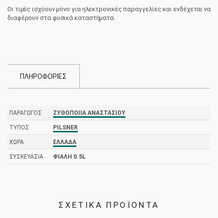
-
Οι τιμές ισχύουν μόνο για ηλεκτρονικές παραγγελίες και ενδέχεται να
Φλυα
διαφέρουν στα φυσικά καταστήματα.
0.5L
ποσότητα
ΠΛΗΡΟΦΟΡΙΕΣ
ΠΑΡΑΓΩΓΌΣ
ΖΥΘΟΠΟΙΙΑ ΑΝΑΣΤΑΣΙΟΥ
ΤΎΠΟΣ
PILSNER
ΧΏΡΑ
ΕΛΛΆΔΑ
ΣΥΣΚΕΥΑΣΊΑ
ΦΙΆΛΗ 0.5L
ΣΧΕΤΙΚΑ ΠΡΟΪΟΝΤΑ