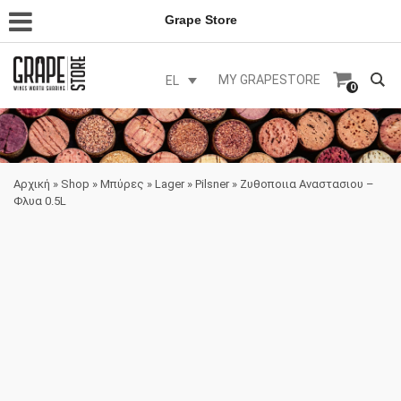
Grape Store
MY GRAPESTORE
EL
0
Αρχική
»
Shop
»
Μπύρες
»
Lager
»
Pilsner
»
Ζυθοποιια Αναστασιου –
Φλυα 0.5L