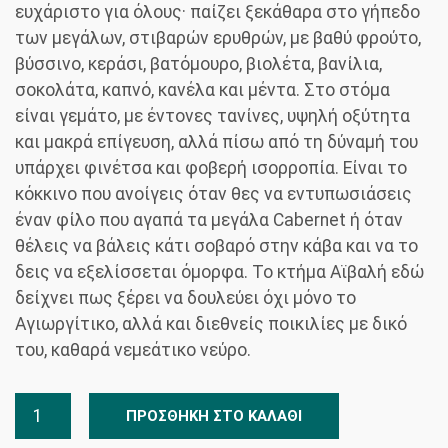
ευχάριστο για όλους· παίζει ξεκάθαρα στο γήπεδο
των μεγάλων, στιβαρών ερυθρών, με βαθύ φρούτο,
βύσσινο, κεράσι, βατόμουρο, βιολέτα, βανίλια,
σοκολάτα, καπνό, κανέλα και μέντα. Στο στόμα
είναι γεμάτο, με έντονες τανίνες, υψηλή οξύτητα
και μακρά επίγευση, αλλά πίσω από τη δύναμή του
υπάρχει φινέτσα και φοβερή ισορροπία. Είναι το
κόκκινο που ανοίγεις όταν θες να εντυπωσιάσεις
έναν φίλο που αγαπά τα μεγάλα Cabernet ή όταν
θέλεις να βάλεις κάτι σοβαρό στην κάβα και να το
δεις να εξελίσσεται όμορφα. Το κτήμα Αϊβαλή εδώ
δείχνει πως ξέρει να δουλεύει όχι μόνο το
Αγιωργίτικο, αλλά και διεθνείς ποικιλίες με δικό
του, καθαρά νεμεάτικο νεύρο.
Wild
ΠΡΟΣΘΉΚΗ ΣΤΟ ΚΑΛΆΘΙ
Rooster