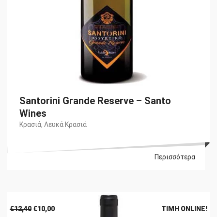
Santorini Grande Reserve – Santo
Wines
Κρασιά
,
Λευκά Κρασιά
Περισσότερα
Original
Η
€
12,40
€
10,00
ΤΙΜΉ ONLINE!