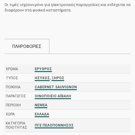
Κτήμα
Οι τιμές ισχύουν μόνο για ηλεκτρονικές παραγγελίες και ενδέχεται να
Αϊβαλή
διαφέρουν στα φυσικά καταστήματα.
ποσότητα
ΠΛΗΡΟΦΟΡΙΕΣ
ΧΡΏΜΑ
ΕΡΥΘΡΌΣ
ΤΎΠΟΣ
ΉΣΥΧΟΣ
,
ΞΗΡΌΣ
ΠΟΙΚΙΛΊΑ
CABERNET SAUVIGNON
ΠΑΡΑΓΩΓΌΣ
ΟΙΝΟΠΟΙΕΊΟ ΑΪΒΑΛΉ
ΠΕΡΙΟΧΉ
ΝΕΜΈΑ
ΧΏΡΑ
ΕΛΛΆΔΑ
ΚΑΤΗΓΟΡΊΑ
ΠΓΕ ΠΕΛΟΠΌΝΝΗΣΟΣ
ΠΟΙΌΤΗΤΑΣ