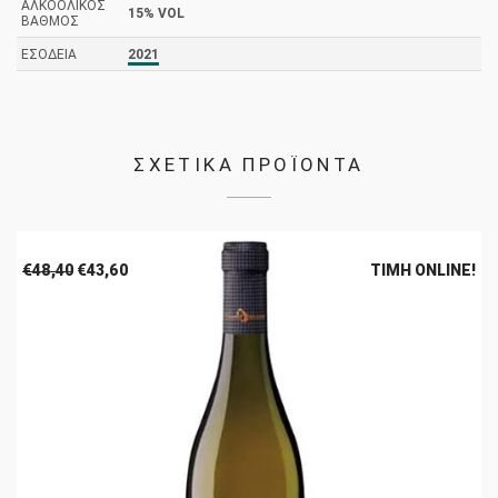
ΑΛΚΟΟΛΙΚΌΣ
15% VOL
ΒΑΘΜΌΣ
ΕΣΟΔΕΊΑ
2021
ΣΧΕΤΙΚΑ ΠΡΟΪΟΝΤΑ
Original
Η
€
48,40
€
43,60
ΤΙΜΉ ONLINE!
price
τρέχουσα
was:
τιμή
€48,40.
είναι:
€43,60.