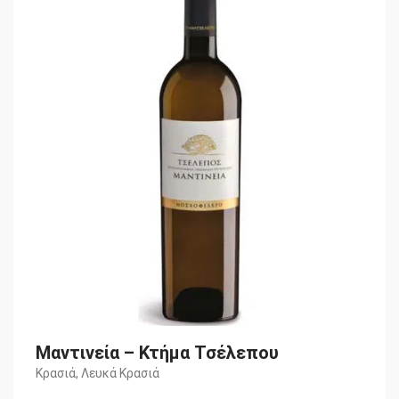
price
τρέχουσα
was:
τιμή
€12,40.
είναι:
€10,00.
Μαντινεία – Κτήμα Τσέλεπου
Κρασιά
,
Λευκά Κρασιά