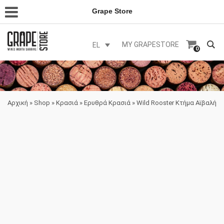
Grape Store
MY GRAPESTORE
EL
0
Αρχική
»
Shop
»
Κρασιά
»
Ερυθρά Κρασιά
»
Wild Rooster Κτήμα Αϊβαλή