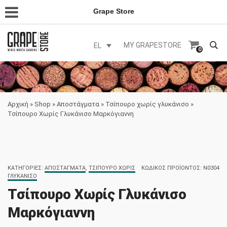
Grape Store
MY GRAPESTORE
EL
0
Αρχική
»
Shop
»
Αποστάγματα
»
Τσίπουρο χωρίς γλυκάνισο
»
Τσίπουρο Χωρίς Γλυκάνισο Μαρκόγιαννη
ΚΑΤΗΓΟΡΊΕΣ:
ΑΠΟΣΤΆΓΜΑΤΑ
,
ΤΣΊΠΟΥΡΟ ΧΩΡΊΣ
ΚΩΔΙΚΌΣ ΠΡΟΪΌΝΤΟΣ:
N0304
ΓΛΥΚΆΝΙΣΟ
Τσίπουρο Χωρίς Γλυκάνισο
Μαρκόγιαννη