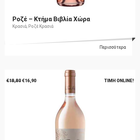
Ροζέ – Κτήμα Βιβλία Χώρα
Κρασιά
,
Ροζέ Κρασιά
Περισσότερα
Original
Η
€
18,80
€
16,90
ΤΙΜΉ ONLINE!
price
τρέχουσα
was:
τιμή
€18,80.
είναι:
€16,90.