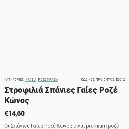
ΚΑΤΗΓΟΡΊΕΣ:
ΚΡΑΣΙΆ
,
ΡΟΖΈ ΚΡΑΣΙΆ
ΚΩΔΙΚΌΣ ΠΡΟΪΌΝΤΟΣ:
E0012
Στροφιλιά Σπάνιες Γαίες Ροζέ
Κώνος
€
14,60
Οι Σπάνιες Γαίες Ροζέ Κώνος είναι premium ροζέ