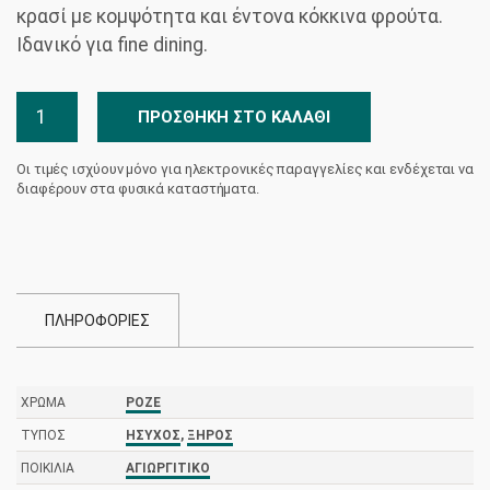
κρασί με κομψότητα και έντονα κόκκινα φρούτα.
Ιδανικό για fine dining.
Στροφιλιά
ΠΡΟΣΘΉΚΗ ΣΤΟ ΚΑΛΆΘΙ
Σπάνιες
Γαίες
Οι τιμές ισχύουν μόνο για ηλεκτρονικές παραγγελίες και ενδέχεται να
Ροζέ
διαφέρουν στα φυσικά καταστήματα.
Κώνος
ποσότητα
ΠΛΗΡΟΦΟΡΙΕΣ
ΧΡΏΜΑ
ΡΟΖΈ
ΤΎΠΟΣ
ΉΣΥΧΟΣ
,
ΞΗΡΌΣ
ΠΟΙΚΙΛΊΑ
ΑΓΙΩΡΓΊΤΙΚΟ