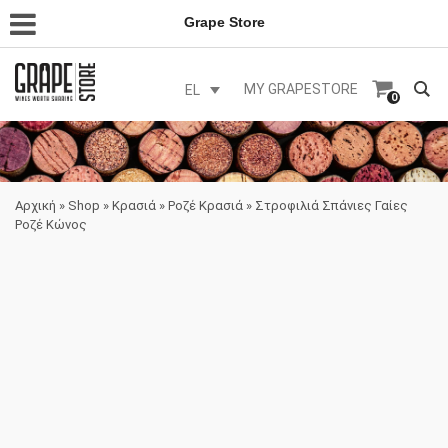
Grape Store
MY GRAPESTORE
EL
0
Αρχική
»
Shop
»
Κρασιά
»
Ροζέ Κρασιά
»
Στροφιλιά Σπάνιες Γαίες
Ροζέ Κώνος