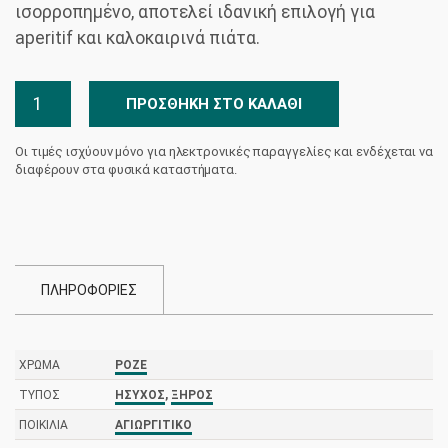
ισορροπημένο, αποτελεί ιδανική επιλογή για
aperitif και καλοκαιρινά πιάτα.
Στροφιλιά
ΠΡΟΣΘΉΚΗ ΣΤΟ ΚΑΛΆΘΙ
Classy
Ροζέ
Οι τιμές ισχύουν μόνο για ηλεκτρονικές παραγγελίες και ενδέχεται να
ποσότητα
διαφέρουν στα φυσικά καταστήματα.
ΠΛΗΡΟΦΟΡΙΕΣ
ΧΡΏΜΑ
ΡΟΖΈ
ΤΎΠΟΣ
ΉΣΥΧΟΣ
,
ΞΗΡΌΣ
ΠΟΙΚΙΛΊΑ
ΑΓΙΩΡΓΊΤΙΚΟ