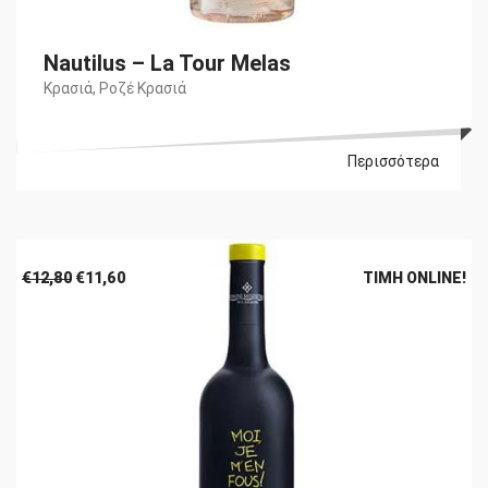
Nautilus – La Tour Melas
Κρασιά
,
Ροζέ Κρασιά
Περισσότερα
Original
Η
€
12,80
€
11,60
ΤΙΜΉ ONLINE!
price
τρέχουσα
was:
τιμή
€12,80.
είναι:
€11,60.