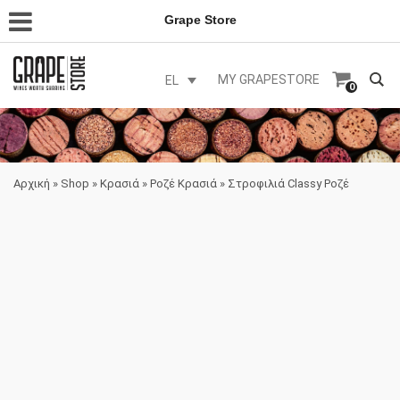
Grape Store
MY GRAPESTORE
EL
0
Αρχική
»
Shop
»
Κρασιά
»
Ροζέ Κρασιά
»
Στροφιλιά Classy Ροζέ