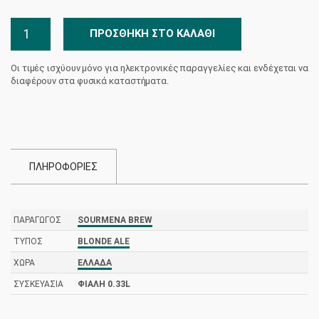
Sourmena
ΠΡΟΣΘΉΚΗ ΣΤΟ ΚΑΛΆΘΙ
Brew
-
Οι τιμές ισχύουν μόνο για ηλεκτρονικές παραγγελίες και ενδέχεται να
Κερβανα
διαφέρουν στα φυσικά καταστήματα.
0.33L
ποσότητα
ΠΛΗΡΟΦΟΡΙΕΣ
ΠΑΡΑΓΩΓΌΣ
SOURMENA BREW
ΤΎΠΟΣ
BLONDE ALE
ΧΏΡΑ
ΕΛΛΆΔΑ
ΣΥΣΚΕΥΑΣΊΑ
ΦΙΆΛΗ 0.33L