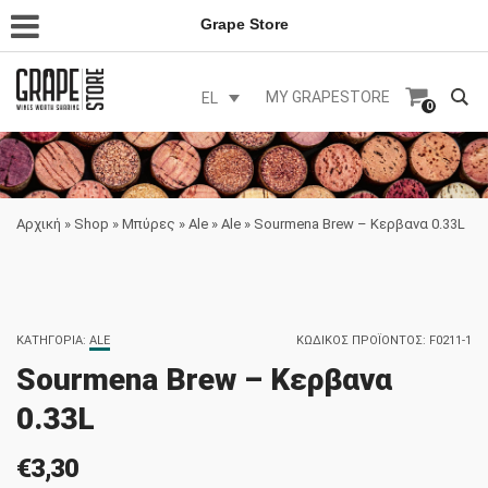
Grape Store
MY GRAPESTORE
EL
0
Αρχική
»
Shop
»
Μπύρες
»
Ale
»
Ale
»
Sourmena Brew – Κερβανα 0.33L
ΚΑΤΗΓΟΡΊΑ:
ALE
ΚΩΔΙΚΌΣ ΠΡΟΪΌΝΤΟΣ:
F0211-1
Sourmena Brew – Κερβανα
0.33L
€
3,30