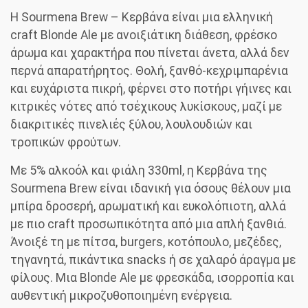
Η Sourmena Brew – Κερβάνα είναι μια ελληνική
craft Blonde Ale με ανοιξιάτικη διάθεση, φρέσκο
άρωμα και χαρακτήρα που πίνεται άνετα, αλλά δεν
περνά απαρατήρητος. Θολή, ξανθό-κεχριμπαρένια
και ευχάριστα πικρή, φέρνει στο ποτήρι γήινες και
κιτρικές νότες από τσέχικους λυκίσκους, μαζί με
διακριτικές πινελιές ξύλου, λουλουδιών και
τροπικών φρούτων.
Με 5% αλκοόλ και φιάλη 330ml, η Κερβάνα της
Sourmena Brew είναι ιδανική για όσους θέλουν μια
μπίρα δροσερή, αρωματική και ευκολόπιοτη, αλλά
με πιο craft προσωπικότητα από μια απλή ξανθιά.
Άνοιξέ τη με πίτσα, burgers, κοτόπουλο, μεζέδες,
τηγανητά, πικάντικα snacks ή σε χαλαρό άραγμα με
φίλους. Μια Blonde Ale με φρεσκάδα, ισορροπία και
αυθεντική μικροζυθοποιημένη ενέργεια.