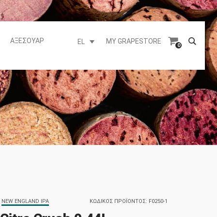
ΑΞΕΣΟΥΆΡ
MY GRAPESTORE
EL
0
,
NEW ENGLAND IPA
ΚΩΔΙΚΌΣ ΠΡΟΪΌΝΤΟΣ:
F0250-1