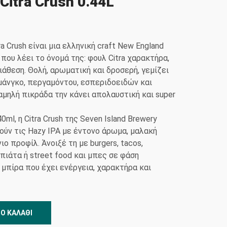
 Citra Crush 0.44L
ra Crush είναι μια ελληνική craft New England
 που λέει το όνομά της: φουλ Citra χαρακτήρα,
διάθεση. Θολή, αρωματική και δροσερή, γεμίζει
μάνγκο, περγαμόντου, εσπεριδοειδών και
μηλή πικράδα την κάνει απολαυστική και super
ml, η Citra Crush της Seven Island Brewery
πούν τις Hazy IPA με έντονο άρωμα, μαλακή
ο προφίλ. Άνοιξέ τη με burgers, tacos,
 πιάτα ή street food και μπες σε φάση
 μπίρα που έχει ενέργεια, χαρακτήρα και
Ο ΚΑΛΆΘΙ