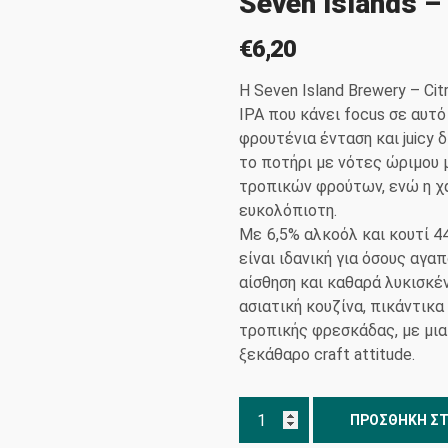
Seven Islands –
€
6,20
Η Seven Island Brewery – Cit
IPA που κάνει focus σε αυτό
φρουτένια ένταση και juicy 
το ποτήρι με νότες ώριμου 
τροπικών φρούτων, ενώ η χα
ευκολόπιοτη.
Με 6,5% αλκοόλ και κουτί 440
είναι ιδανική για όσους αγα
αίσθηση και καθαρά λυκισκένι
ασιατική κουζίνα, πικάντικα
τροπικής φρεσκάδας, με μια
ξεκάθαρο craft attitude.
Seven
ΠΡΟΣΘΉΚΗ ΣΤ
Islands