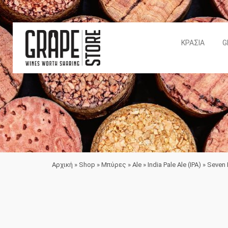
ΚΡΑΣΙΆ
G
Αρχική
»
Shop
»
Μπύρες
»
Ale
»
India Pale Ale (IPA)
»
Seven I