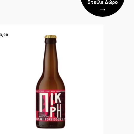
Στείλε Δώρο
→
3,90