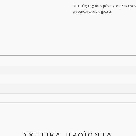
-
Οι τιμές ισχύουν μόνο για ηλεκτρο
Citra
φυσικά καταστήματα.
Crush
0.44L
ποσότητα
ΣΧΕΤΙΚΑ ΠΡΟΪΟΝΤΑ