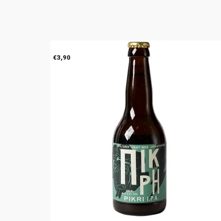
€
3,90