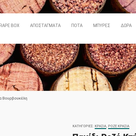
RAPE BOX
ΑΠΟΣΤΆΓΜΑΤΑ
ΠΟΤΆ
ΜΠΎΡΕΣ
ΔΏΡΑ
μα Βουρβουκέλη
ΚΑΤΗΓΟΡΊΕΣ:
ΚΡΑΣΙΆ
,
ΡΟΖΈ ΚΡΑΣΙΆ