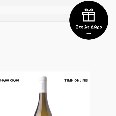
Στείλε Δώρο
→
Original
Η
10,00
€
9,00
ΤΙΜΉ ONLINE!
price
τρέχουσα
was:
τιμή
€10,00.
είναι:
€9,00.