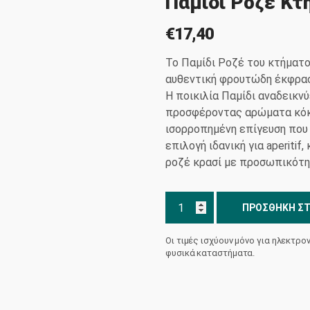
Παμίδι Ροζέ Κτ
€
17,40
Το Παμίδι Ροζέ του κτήματο
αυθεντική φρουτώδη έκφρασ
Η ποικιλία Παμίδι αναδεικν
προσφέροντας αρώματα κόκκ
ισορροπημένη επίγευση που 
επιλογή ιδανική για aperiti
ροζέ κρασί με προσωπικότη
Παμίδι
ΠΡΟΣΘΉΚΗ ΣΤ
Ροζέ
Κτήμα
Οι τιμές ισχύουν μόνο για ηλεκτρο
Βουρβουκέλη
φυσικά καταστήματα.
ποσότητα