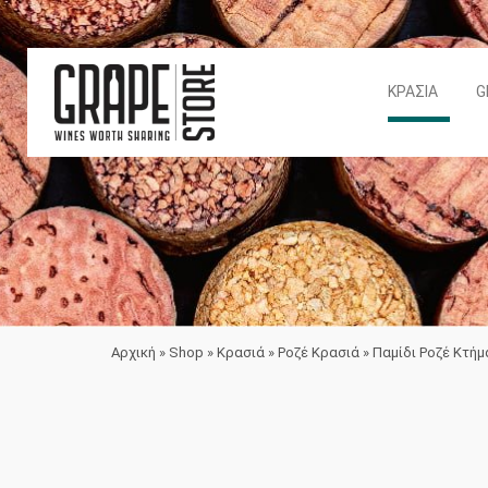
ΚΡΑΣΙΆ
G
Αρχική
»
Shop
»
Κρασιά
»
Ροζέ Κρασιά
»
Παμίδι Ροζέ Κτή