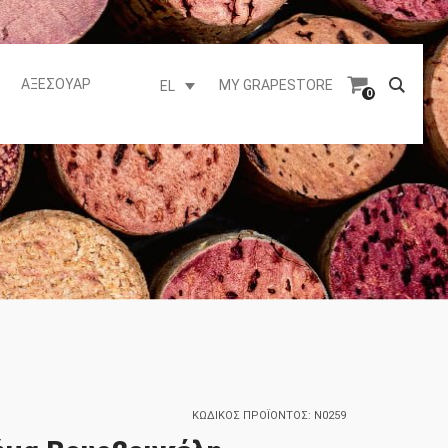
ΑΞΕΣΟΥΆΡ
MY GRAPESTORE
EL
0
ΚΩΔΙΚΌΣ ΠΡΟΪΌΝΤΟΣ:
N0259