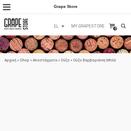
Grape Store
MY GRAPESTORE
EL
0
Αρχική
»
Shop
»
Αποστάγματα
»
Ούζο
»
Ούζο Βαρβαγιάννη Μπλέ