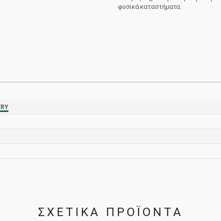
Θείος
φυσικά καταστήματα.
Αιμίλιος
0.44L
ποσότητα
ERY
ΣΧΕΤΙΚΑ ΠΡΟΪΟΝΤΑ