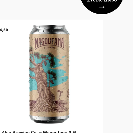
→
4,80
Alea Brewing Co. – Magoufana 0.5L