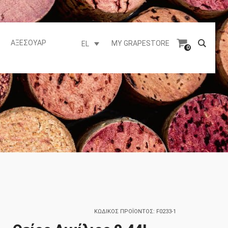
ΑΞΕΣΟΥΆΡ
MY GRAPESTORE
EL
0
ΚΩΔΙΚΌΣ ΠΡΟΪΌΝΤΟΣ:
F0233-1