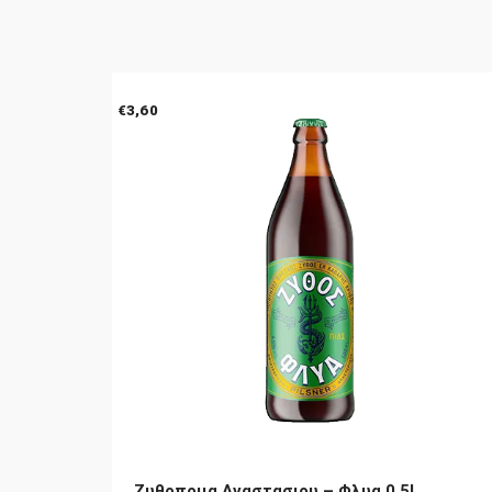
€
3,60
Ζυθοποιια Αναστασιου – Φλυα 0.5L