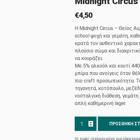
Midnight Circus
€
4,50
Η Midnight Circus – Θείος Αιμ
school ψυχή και γεμάτη, καθ
κρατά τον αυθεντικό χαρακτ
πλούσιο σώμα και διακριτικ
να κουράζει.
Με 5% αλκοόλ και κουτί 440ml
μπίρα που ανοίγεις όταν θέλ
πιο craft προσωπικότητα. Τα
τηγανητά, κοτόπουλο, μεζέδε
νοσταλγική διάθεση, γεμάτη 
απλή καθημερινή lager.
Midnight
ΠΡΟΣΘΉΚΗ ΣΤ
Circus
-
Οι τιμές ισχύουν μόνο για ηλεκτρο