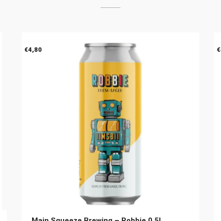
€
4,80
€
Main Squeeze Brewing – Robbie 0.5L