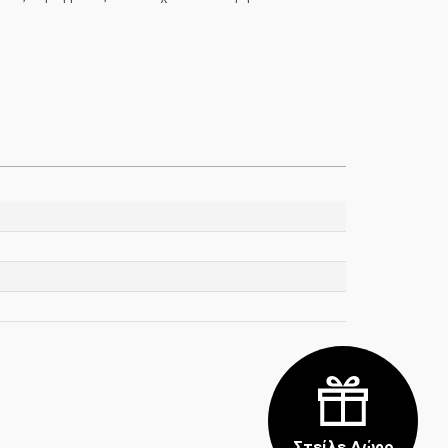
Στείλε Δώρο