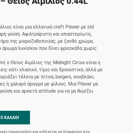
 – Θείος Αιμίλιος 0.44L
ίλιος είναι μια ελληνική craft Pilsner με old
αρή γεύση. Αφιλτράριστη και απαστερίωτη,
ήρα της μικροζυθοποιίας, με ξανθό χρώμα,
ό άρωμα λυκίσκου που δίνει φρεσκάδα χωρίς
, ο Θείος Αιμίλιος της Midnight Circus είναι η
εις κάτι κλασικό, τίμιο και δροσιστικό, αλλά με
ιριάζει τέλεια με πίτσα, burgers, σουβλάκι,
ς ή χαλαρό άραγμα με φίλους. Μια Pilsner με
γεύση και αρκετό attitude για να μη θυμίζει
Ο ΚΑΛΆΘΙ
νικές παραγγελίες και ενδέχεται να διαφέρουν στα