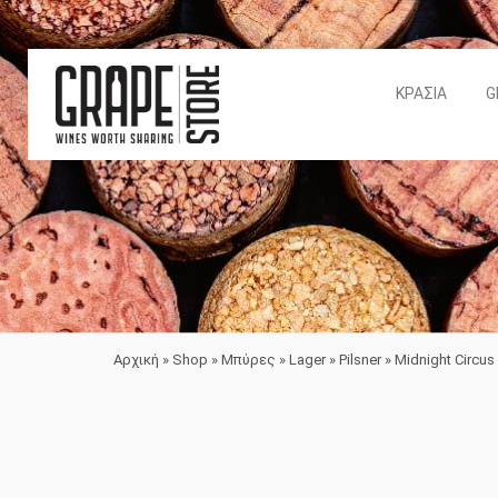
ΚΡΑΣΙΆ
G
Αρχική
»
Shop
»
Μπύρες
»
Lager
»
Pilsner
»
Midnight Circus