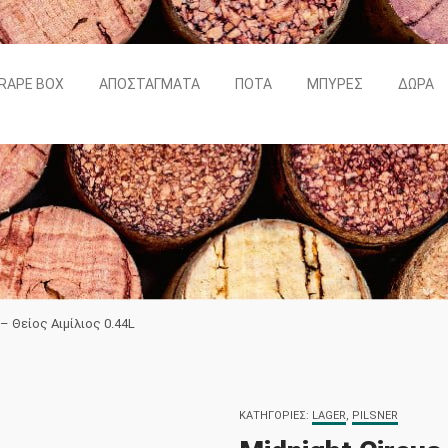
RAPE BOX
ΑΠΟΣΤΆΓΜΑΤΑ
ΠΟΤΆ
ΜΠΎΡΕΣ
ΔΏΡΑ
 – Θείος Αιμίλιος 0.44L
ΚΑΤΗΓΟΡΊΕΣ:
LAGER
,
PILSNER