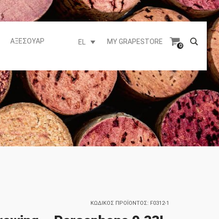
ΑΞΕΣΟΥΆΡ
MY GRAPESTORE
EL
0
ΚΩΔΙΚΌΣ ΠΡΟΪΌΝΤΟΣ:
F0312-1