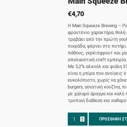
Main Squeeze B
€
4,70
Η Main Squeeze Brewing – Pe
φρουτένιο χαρακτήρα, θολή 
τραβάει από την πρώτη γου
πικράδα, φέρνει στο ποτήρι
πάθους, γκρέιπφρουτ και μα
απολαυστική craft εμπειρία.
Με 5,2% αλκοόλ και φιάλη 3
είναι η μπίρα που ανοίγεις 
ευκολόπιοτο, χωρίς να χάνει
burgers, ασιατική κουζίνα, π
με χαλαρό άραγμα και καλή π
τροπική διάθεση και καθαρό c
Main
ΠΡΟΣΘΉΚΗ ΣΤ
Squeeze