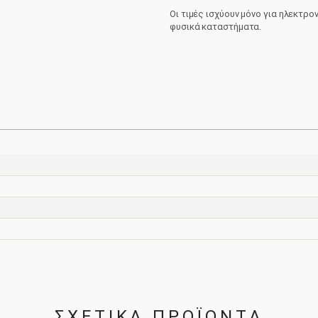
Brewing
Οι τιμές ισχύουν μόνο για ηλεκτρο
-
φυσικά καταστήματα.
Persephone
0.33L
ποσότητα
ΣΧΕΤΙΚΑ ΠΡΟΪΟΝΤΑ