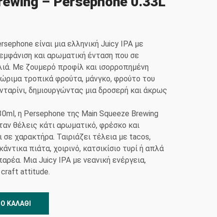
rewing – Persephone 0.33L
rsephone είναι μια ελληνική Juicy IPA με
εμφάνιση και αρωματική ένταση που σε
λιά. Με ζουμερό προφίλ και ισορροπημένη
 ώριμα τροπικά φρούτα, μάνγκο, φρούτο του
νταρίνι, δημιουργώντας μια δροσερή και άκρως
30ml, η Persephone της Main Squeeze Brewing
όταν θέλεις κάτι αρωματικό, φρέσκο και
 σε χαρακτήρα. Ταιριάζει τέλεια με tacos,
ικάντικα πιάτα, χοιρινό, κατσικίσιο τυρί ή απλά
αρέα. Μια Juicy IPA με νεανική ενέργεια,
raft attitude.
Ο ΚΑΛΆΘΙ