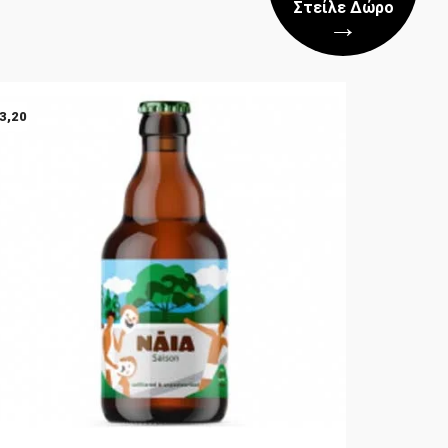
Στείλε Δώρο
→
3,20