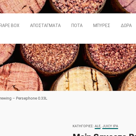
RAPE BOX
ΑΠΟΣΤΆΓΜΑΤΑ
ΠΟΤΆ
ΜΠΎΡΕΣ
ΔΏΡΑ
rewing – Persephone 0.33L
ΚΑΤΗΓΟΡΊΕΣ:
ALE
,
JUICY IPA