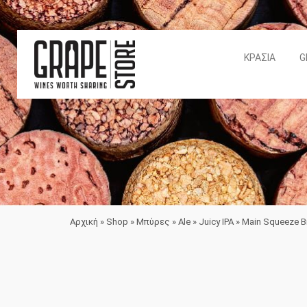
ΚΡΑΣΙΆ
G
Αρχική
»
Shop
»
Μπύρες
»
Ale
»
Juicy IPA
»
Main Squeeze B