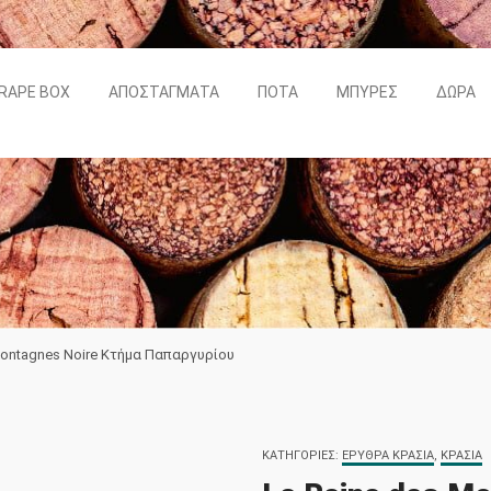
RAPE BOX
ΑΠΟΣΤΆΓΜΑΤΑ
ΠΟΤΆ
ΜΠΎΡΕΣ
ΔΏΡΑ
Montagnes Noire Κτήμα Παπαργυρίου
ΚΑΤΗΓΟΡΊΕΣ:
ΕΡΥΘΡΆ ΚΡΑΣΙΆ
,
ΚΡΑΣΙΆ