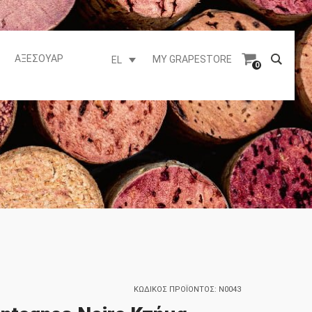
ΑΞΕΣΟΥΆΡ
MY GRAPESTORE
EL
0
ΚΩΔΙΚΌΣ ΠΡΟΪΌΝΤΟΣ:
N0043