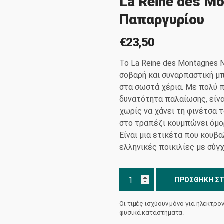
La Reine des M
Παπαργυρίου
€
23,50
Το La Reine des Montagnes 
σοβαρή και συναρπαστική μπ
στα σωστά χέρια. Με πολύ 
δυνατότητα παλαίωσης, είνα
χωρίς να χάνει τη φινέτσα τ
στο τραπέζι κουμπώνει όμορ
Είναι μια ετικέτα που κουβ
ελληνικές ποικιλίες με σύγ
La
ΠΡΟΣΘΉΚΗ ΣΤ
Reine
des
Οι τιμές ισχύουν μόνο για ηλεκτρο
Montagnes
φυσικά καταστήματα.
Noire