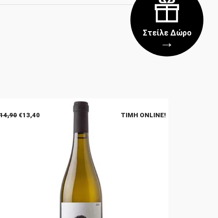
Στείλε Δώρο
→
Original
Η
14,90
€
13,40
ΤΙΜΉ ONLINE!
price
τρέχουσα
was:
τιμή
€14,90.
είναι:
€13,40.