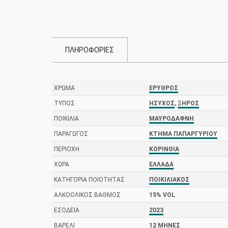
ΠΛΗΡΟΦΟΡΙΕΣ
ΧΡΏΜΑ
ΕΡΥΘΡΌΣ
ΤΎΠΟΣ
ΉΣΥΧΟΣ
,
ΞΗΡΌΣ
ΠΟΙΚΙΛΊΑ
ΜΑΥΡΟΔΆΦΝΗ
ΠΑΡΑΓΩΓΌΣ
ΚΤΉΜΑ ΠΑΠΑΡΓΥΡΊΟΥ
ΠΕΡΙΟΧΉ
ΚΟΡΙΝΘΊΑ
ΧΏΡΑ
ΕΛΛΆΔΑ
ΚΑΤΗΓΟΡΊΑ ΠΟΙΌΤΗΤΑΣ
ΠΟΙΚΙΛΙΑΚΌΣ
ΑΛΚΟΟΛΙΚΌΣ ΒΑΘΜΌΣ
15% VOL
ΕΣΟΔΕΊΑ
2023
ΒΑΡΈΛΙ
12 ΜΉΝΕΣ