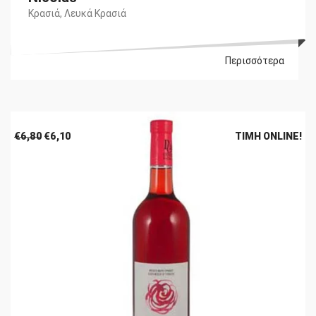
Κρασιά
,
Λευκά Κρασιά
Περισσότερα
Original
Η
€
6,80
€
6,10
ΤΙΜΉ ONLINE!
price
τρέχουσα
was:
τιμή
€6,80.
είναι:
€6,10.