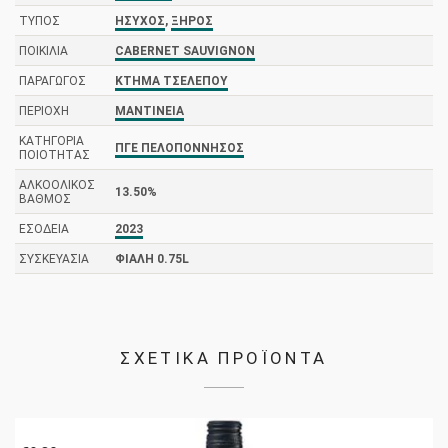
ΤΎΠΟΣ
ΉΣΥΧΟΣ
,
ΞΗΡΌΣ
ΠΟΙΚΙΛΊΑ
CABERNET SAUVIGNON
ΠΑΡΑΓΩΓΌΣ
ΚΤΉΜΑ ΤΣΈΛΕΠΟΥ
ΠΕΡΙΟΧΉ
ΜΑΝΤΙΝΕΊΑ
ΚΑΤΗΓΟΡΊΑ
ΠΓΕ ΠΕΛΟΠΌΝΝΗΣΟΣ
ΠΟΙΌΤΗΤΑΣ
ΑΛΚΟΟΛΙΚΌΣ
13.50%
ΒΑΘΜΌΣ
ΕΣΟΔΕΊΑ
2023
ΣΥΣΚΕΥΑΣΊΑ
ΦΙΆΛΗ 0.75L
ΣΧΕΤΙΚΑ ΠΡΟΪΟΝΤΑ