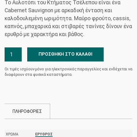
Το Αυλοτόπι του Κτήματος Τσέλεπου είναι ένα
was:
τιμή
Cabernet Sauvignon με αρκαδική ένταση και
€26,60.
είναι:
καλοδουλεμένη ωριμότητα. Μαύρο φρούτο, cassis,
€23,94.
καπνός, μπαχαρικά και στιβαρές τανίνες δίνουν ένα
ερυθρό με χαρακτήρα και βάθος.
Αυλοτόπι
ΠΡΟΣΘΉΚΗ ΣΤΟ ΚΑΛΆΘΙ
-
Κτήμα
Οι τιμές ισχύουν μόνο για ηλεκτρονικές παραγγελίες και ενδέχεται να
Τσέλεπου
διαφέρουν στα φυσικά καταστήματα.
ποσότητα
ΠΛΗΡΟΦΟΡΙΕΣ
ΧΡΏΜΑ
ΕΡΥΘΡΌΣ