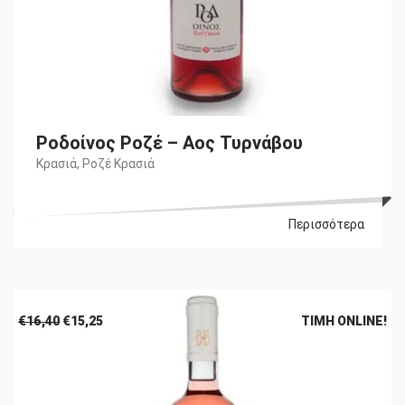
Ροδοίνος Ροζέ – Αος Τυρνάβου
Κρασιά
,
Ροζέ Κρασιά
Περισσότερα
Original
Η
€
16,40
€
15,25
ΤΙΜΉ ONLINE!
price
τρέχουσα
was:
τιμή
€16,40.
είναι:
€15,25.