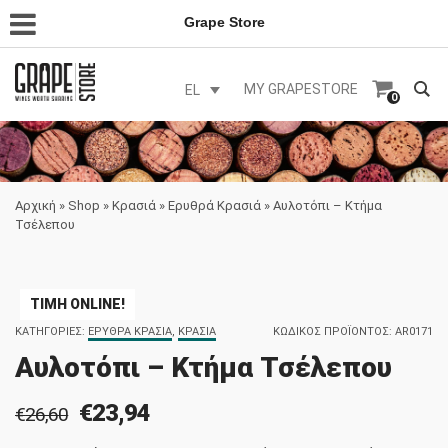
Grape Store
MY GRAPESTORE
EL
0
Αρχική
»
Shop
»
Κρασιά
»
Ερυθρά Κρασιά
»
Αυλοτόπι – Κτήμα
Τσέλεπου
ΤΙΜΉ ONLINE!
ΚΑΤΗΓΟΡΊΕΣ:
ΕΡΥΘΡΆ ΚΡΑΣΙΆ
,
ΚΡΑΣΙΆ
ΚΩΔΙΚΌΣ ΠΡΟΪΌΝΤΟΣ:
AR0171
Αυλοτόπι – Κτήμα Τσέλεπου
€
23,94
€
26,60
Original
Η
price
τρέχουσα