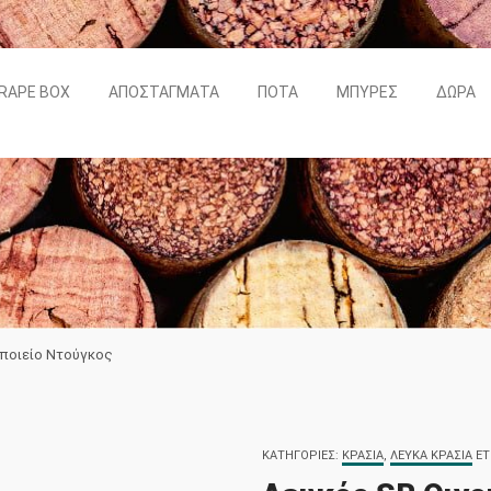
RAPE BOX
ΑΠΟΣΤΆΓΜΑΤΑ
ΠΟΤΆ
ΜΠΎΡΕΣ
ΔΏΡΑ
οποιείο Ντούγκος
ΚΑΤΗΓΟΡΊΕΣ:
ΚΡΑΣΙΆ
,
ΛΕΥΚΆ ΚΡΑΣΙΆ
ΕΤ