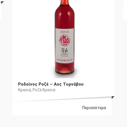
€6,80.
είναι:
€6,10.
Ροδοίνος Ροζέ – Αος Τυρνάβου
Κρασιά
,
Ροζέ Κρασιά
Περισσότερα