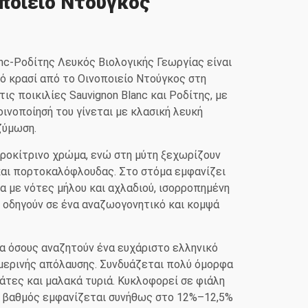
ποιείο Ντούγκος
c-Ροδίτης Λευκός Βιολογικής Γεωργίας είναι
ό κρασί από το Οινοποιείο Ντούγκος στη
τις ποικιλίες Sauvignon Blanc και Ροδίτης, με
οινοποίησή του γίνεται με κλασική λευκή
ζύμωση.
ροκίτρινο χρώμα, ενώ στη μύτη ξεχωρίζουν
και πορτοκαλόφλουδας. Στο στόμα εμφανίζει
 με νότες μήλου και αχλαδιού, ισορροπημένη
υ οδηγούν σε ένα αναζωογονητικό και κομψά
ια όσους αναζητούν ένα ευχάριστο ελληνικό
ημερινής απόλαυσης. Συνδυάζεται πολύ όμορφα
λάτες και μαλακά τυριά. Κυκλοφορεί σε φιάλη
ου βαθμός εμφανίζεται συνήθως στο 12%–12,5%