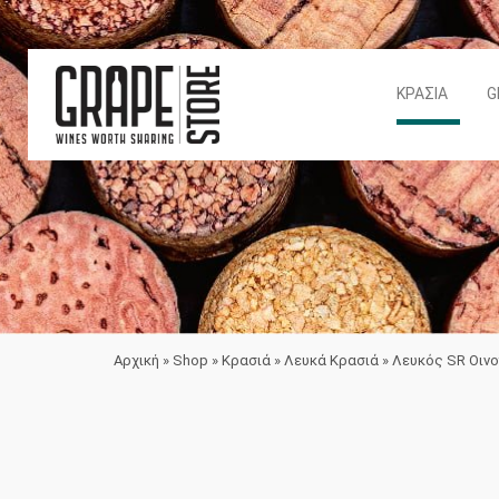
ΚΡΑΣΙΆ
G
Αρχική
»
Shop
»
Κρασιά
»
Λευκά Κρασιά
»
Λευκός SR Οιν