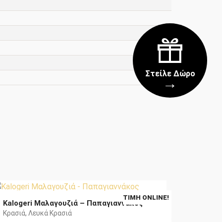
Στείλε Δώρο
→
Original
Η
14,90
€
13,40
ΤΙΜΉ ONLINE!
Kalogeri Μαλαγουζιά – Παπαγιαννάκος
price
τρέχουσα
Κρασιά
,
Λευκά Κρασιά
was:
τιμή