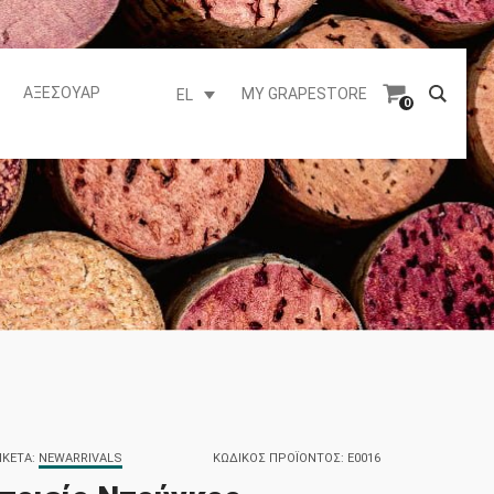
ΑΞΕΣΟΥΆΡ
MY GRAPESTORE
EL
0
ΙΚΈΤΑ:
NEWARRIVALS
ΚΩΔΙΚΌΣ ΠΡΟΪΌΝΤΟΣ:
E0016