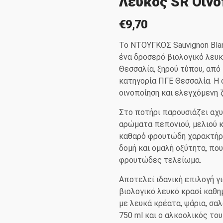
Λευκός SR Οινο
€
9,70
Το ΝΤΟΥΓΚΟΣ Sauvignon Blan
ένα δροσερό βιολογικό λευκ
Θεσσαλία, ξηρού τύπου, από 
κατηγορία ΠΓΕ Θεσσαλία. Η 
οινοποίηση και ελεγχόμενη 
Στο ποτήρι παρουσιάζει αχυ
αρώματα πεπονιού, μελιού 
καθαρό φρουτώδη χαρακτήρα
δομή και ομαλή οξύτητα, πο
φρουτώδες τελείωμα.
Αποτελεί ιδανική επιλογή γ
βιολογικό λευκό κρασί καθ
με λευκά κρέατα, ψάρια, σα
750 ml και ο αλκοολικός τ