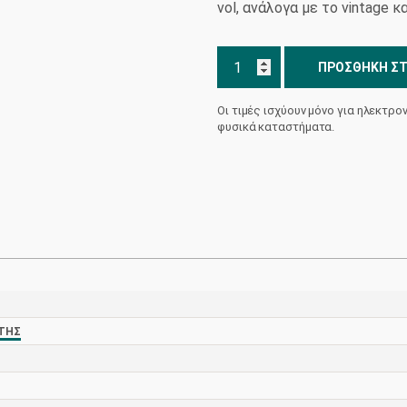
vol, ανάλογα με το vintage 
Λευκός
ΠΡΟΣΘΉΚΗ ΣΤ
SR
Οινοποιείο
Οι τιμές ισχύουν μόνο για ηλεκτρο
Ντούγκος
φυσικά καταστήματα.
ποσότητα
ΤΗΣ