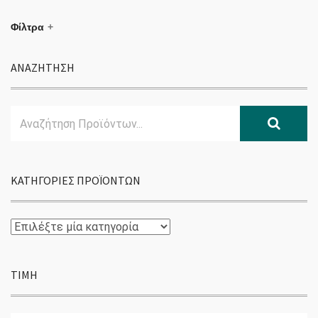
Φίλτρα
ΑΝΑΖΗΤΗΣΗ
Search
Αναζ
for:
ΚΑΤΗΓΟΡΊΕΣ ΠΡΟΪΌΝΤΩΝ
ΤΙΜΉ