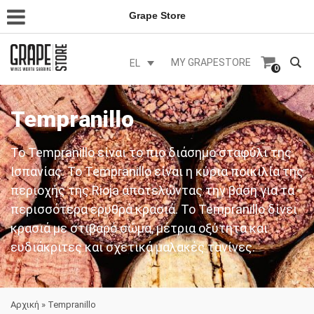
Grape Store
MY GRAPESTORE
EL
0
Tempranillo
Το Tempranillo είναι το πιο διάσημο σταφύλι της
Ισπανίας. Το Tempranillo είναι η κύρια ποικιλία της
περιοχής της Rioja αποτελώντας την βάση για τα
περισσότερα ερυθρά κρασιά. Το Tempranillo δίνει
κρασιά με στιβαρό σώμα, μέτρια οξύτητα και
ευδιάκριτες και σχετικά μαλακές τανίνες.
Αρχική
»
Tempranillo