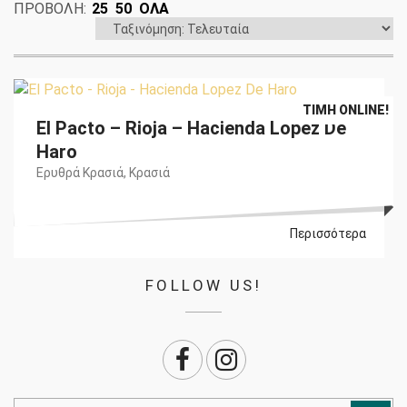
ΠΡΟΒΟΛΗ:
25
50
ΟΛΑ
Original
Η
€
29,50
€
26,60
ΤΙΜΉ ONLINE!
El Pacto – Rioja – Hacienda Lopez De
price
τρέχουσα
was:
τιμή
Haro
€29,50.
είναι:
Ερυθρά Κρασιά
,
Κρασιά
€26,60.
Περισσότερα
FOLLOW US!