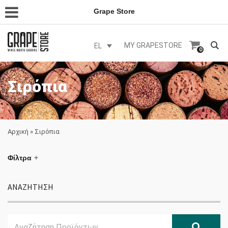
Grape Store
MY GRAPESTORE
EL
0
Σιρόπια
Αρχική
»
Σιρόπια
Φίλτρα
ΑΝΑΖΗΤΗΣΗ
Search
Αναζ