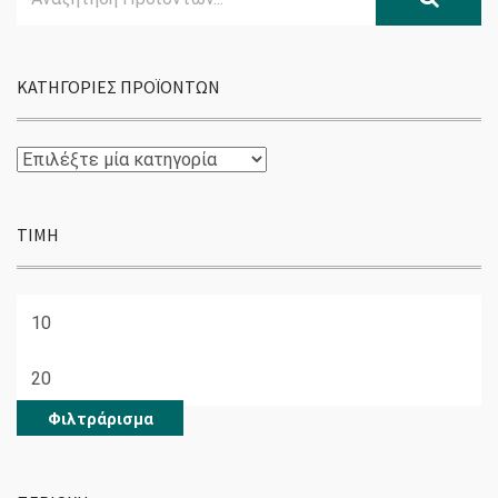
for:
ΚΑΤΗΓΟΡΊΕΣ ΠΡΟΪΌΝΤΩΝ
ΤΙΜΉ
Ελάχιστη
τιμή
Μέγιστη
τιμή
Φιλτράρισμα